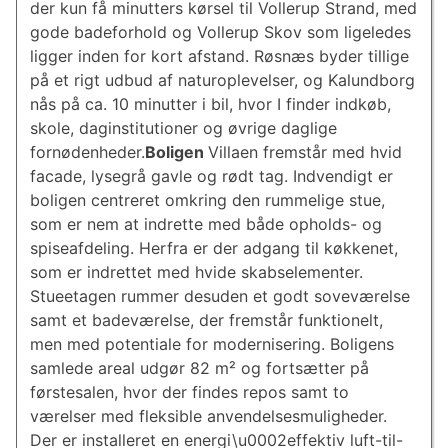
der kun få minutters kørsel til Vollerup Strand, med
gode badeforhold og Vollerup Skov som ligeledes
ligger inden for kort afstand. Røsnæs byder tillige
på et rigt udbud af naturoplevelser, og Kalundborg
nås på ca. 10 minutter i bil, hvor I finder indkøb,
skole, daginstitutioner og øvrige daglige
fornødenheder.
Boligen
Villaen fremstår med hvid
facade, lysegrå gavle og rødt tag. Indvendigt er
boligen centreret omkring den rummelige stue,
som er nem at indrette med både opholds- og
spiseafdeling. Herfra er der adgang til køkkenet,
som er indrettet med hvide skabselementer.
Stueetagen rummer desuden et godt soveværelse
samt et badeværelse, der fremstår funktionelt,
men med potentiale for modernisering. Boligens
samlede areal udgør 82 m² og fortsætter på
førstesalen, hvor der findes repos samt to
værelser med fleksible anvendelsesmuligheder.
Der er installeret en energi\u0002effektiv luft-til-