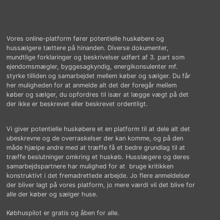
Vores online-platform fører potentielle huskøbere og
hussælgere tættere på hinanden. Diverse dokumenter,
mundtlige forklaringer og beskrivelser udført af 3. part som
ejendomsmægler, byggesagkyndig, energikonsulenter mf.
styrke tilliden og samarbejdet mellem køber og sælger. Du får
her muligheden for at anmelde alt det der foregår mellem
køber og sælger, du opfordres til især at lægge vægt på det
der ikke er beskrevet eller beskrevet ordentligt.
Vi giver potentielle huskøbere et en platform til at dele alt det
ubeskrevne og de overraskelser der kan komme, og på den
måde hjælpe andre med at træffe få et bedre grundlag til at
træffe beslutninger omkring et huskøb. Husslægere og deres
samarbejdspartnere har mulighed for at bruge kritikken
konstruktivt i det fremadrettede arbejde. Jo flere anmeldelser
der bliver lagt på vores platform, jo mere værdi vil det blive for
alle der køber og sælger huse.
Købhuspilot er gratis og åben for alle.