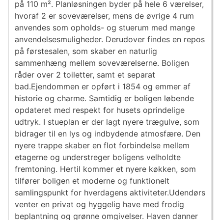
på 110 m². Planløsningen byder på hele 6 værelser,
hvoraf 2 er soveværelser, mens de øvrige 4 rum
anvendes som opholds- og stuerum med mange
anvendelsesmuligheder. Derudover findes en repos
på førstesalen, som skaber en naturlig
sammenhæng mellem soveværelserne. Boligen
råder over 2 toiletter, samt et separat
bad.Ejendommen er opført i 1854 og emmer af
historie og charme. Samtidig er boligen løbende
opdateret med respekt for husets oprindelige
udtryk. I stueplan er der lagt nyere trægulve, som
bidrager til en lys og indbydende atmosfære. Den
nyere trappe skaber en flot forbindelse mellem
etagerne og understreger boligens velholdte
fremtoning. Hertil kommer et nyere køkken, som
tilfører boligen et moderne og funktionelt
samlingspunkt for hverdagens aktiviteter.Udendørs
venter en privat og hyggelig have med frodig
beplantning og grønne omgivelser. Haven danner