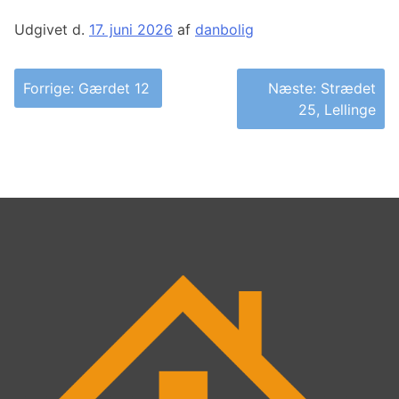
Udgivet d.
17. juni 2026
af
danbolig
Indlægsnavigation
Forrige:
Gærdet 12
Næste:
Strædet
25, Lellinge