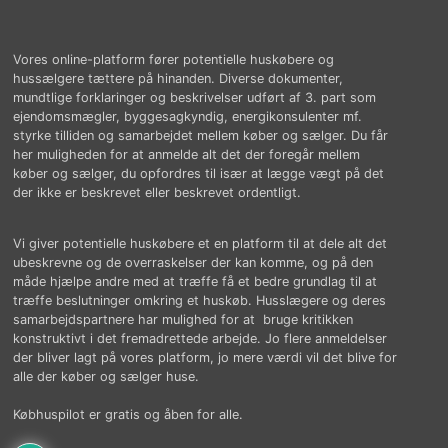
Vores online-platform fører potentielle huskøbere og
hussælgere tættere på hinanden. Diverse dokumenter,
mundtlige forklaringer og beskrivelser udført af 3. part som
ejendomsmægler, byggesagkyndig, energikonsulenter mf.
styrke tilliden og samarbejdet mellem køber og sælger. Du får
her muligheden for at anmelde alt det der foregår mellem
køber og sælger, du opfordres til især at lægge vægt på det
der ikke er beskrevet eller beskrevet ordentligt.
Vi giver potentielle huskøbere et en platform til at dele alt det
ubeskrevne og de overraskelser der kan komme, og på den
måde hjælpe andre med at træffe få et bedre grundlag til at
træffe beslutninger omkring et huskøb. Husslægere og deres
samarbejdspartnere har mulighed for at bruge kritikken
konstruktivt i det fremadrettede arbejde. Jo flere anmeldelser
der bliver lagt på vores platform, jo mere værdi vil det blive for
alle der køber og sælger huse.
Købhuspilot er gratis og åben for alle.