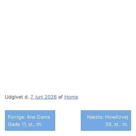
Udgivet d.
7. juni 2026
af
Home
Indlægsnavigation
Forrige:
Ane Dams
Næste:
Howitzvej
Gade 11, st.. th.
59, st.. th.