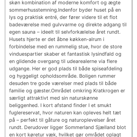
skøn kombination af moderne komfort og ægte
sommerhusstemning.Indenfor byder huset på en
lys og praktisk entré, der fører videre til et flot
badeværelse med gulvvarme og direkte adgang til
egen sauna – ideelt til selvforkælelse året rundt.
Husets hjerte er det åbne køkken-alrum i
forbindelse med en rummelig stue, hvor de store
vinduespartier skaber et fantastisk lysindfald og
en glidende overgang til udearealerne via flere
udgange. Her er god plads til både spiseafdeling
og hyggeligt opholdsområde. Boligen rummer
desuden tre gode værelser med plads til både
familie og gæster.Området omkring Kratkrogen er
særligt attraktivt med sin naturskønne
beliggenhed. I kort afstand finder I et smukt
fuglereservat, hvor naturen kan opleves helt tæt
på – perfekt til gåture og naturoplevelser året
rundt. Derudover ligger Sommerland Sjælland blot
en kort køretur væk, hvilket gør området oplagt