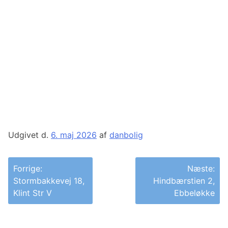
Udgivet d.
6. maj 2026
af
danbolig
Indlægsnavigation
Forrige:
Næste:
Stormbakkevej 18,
Hindbærstien 2,
Klint Str V
Ebbeløkke