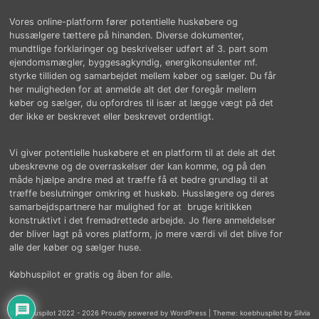
Vores online-platform fører potentielle huskøbere og
hussælgere tættere på hinanden. Diverse dokumenter,
mundtlige forklaringer og beskrivelser udført af 3. part som
ejendomsmægler, byggesagkyndig, energikonsulenter mf.
styrke tilliden og samarbejdet mellem køber og sælger. Du får
her muligheden for at anmelde alt det der foregår mellem
køber og sælger, du opfordres til især at lægge vægt på det
der ikke er beskrevet eller beskrevet ordentligt.
Vi giver potentielle huskøbere et en platform til at dele alt det
ubeskrevne og de overraskelser der kan komme, og på den
måde hjælpe andre med at træffe få et bedre grundlag til at
træffe beslutninger omkring et huskøb. Husslægere og deres
samarbejdspartnere har mulighed for at bruge kritikken
konstruktivt i det fremadrettede arbejde. Jo flere anmeldelser
der bliver lagt på vores platform, jo mere værdi vil det blive for
alle der køber og sælger huse.
Købhuspilot er gratis og åben for alle.
© købhuspilot 2022 - 2026 Proudly powered by WordPress
|
Theme: koebhuspilot by Silvia