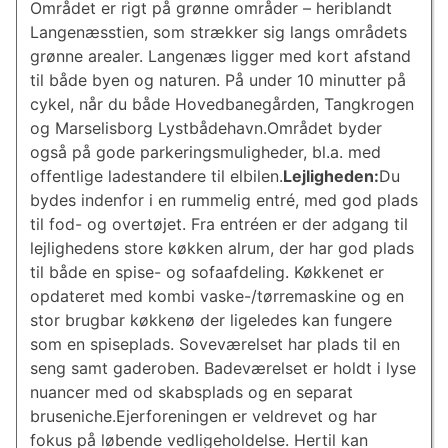
Området er rigt på grønne områder – heriblandt
Langenæsstien, som strækker sig langs områdets
grønne arealer. Langenæs ligger med kort afstand
til både byen og naturen. På under 10 minutter på
cykel, når du både Hovedbanegården, Tangkrogen
og Marselisborg Lystbådehavn.Området byder
også på gode parkeringsmuligheder, bl.a. med
offentlige ladestandere til elbilen.
Lejligheden:
Du
bydes indenfor i en rummelig entré, med god plads
til fod- og overtøjet. Fra entréen er der adgang til
lejlighedens store køkken alrum, der har god plads
til både en spise- og sofaafdeling. Køkkenet er
opdateret med kombi vaske-/tørremaskine og en
stor brugbar køkkenø der ligeledes kan fungere
som en spiseplads. Soveværelset har plads til en
seng samt gaderoben. Badeværelset er holdt i lyse
nuancer med od skabsplads og en separat
bruseniche.Ejerforeningen er veldrevet og har
fokus på løbende vedligeholdelse. Hertil kan