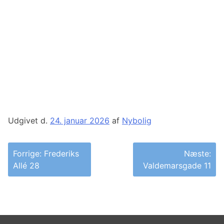
Udgivet d.
24. januar 2026
af
Nybolig
Indlægsnavigation
Forrige:
Frederiks
Næste:
Allé 28
Valdemarsgade 11