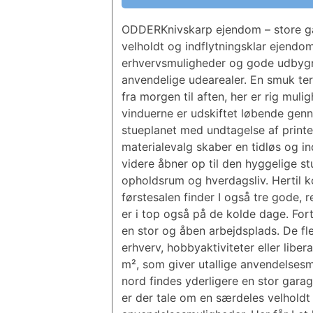
ODDERKnivskarp ejendom – store ga
velholdt og indflytningsklar ejendo
erhvervsmuligheder og gode udbygni
anvendelige udearealer. En smuk ter
fra morgen til aften, her er rig mul
vinduerne er udskiftet løbende genn
stueplanet med undtagelse af printe
materialevalg skaber en tidløs og 
videre åbner op til den hyggelige s
opholdsrum og hverdagsliv. Hertil k
førstesalen finder I også tre gode, 
er i top også på de kolde dage. Fo
en stor og åben arbejdsplads. De fl
erhverv, hobbyaktiviteter eller lib
m², som giver utallige anvendelses
nord findes yderligere en stor garag
er der tale om en særdeles velholdt