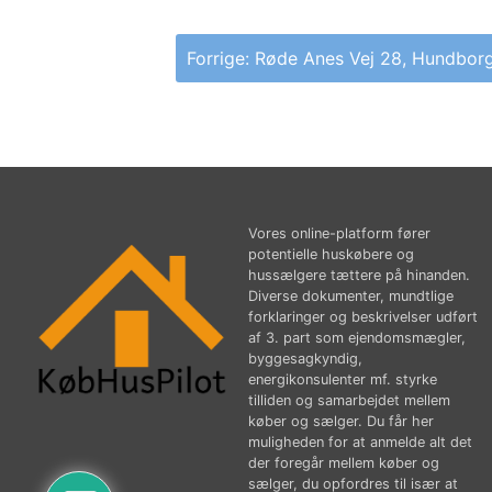
Indlægsnavigation
Forrige:
Røde Anes Vej 28, Hundbor
Vores online-platform fører
potentielle huskøbere og
hussælgere tættere på hinanden.
Diverse dokumenter, mundtlige
forklaringer og beskrivelser udført
af 3. part som ejendomsmægler,
byggesagkyndig,
energikonsulenter mf. styrke
tilliden og samarbejdet mellem
køber og sælger. Du får her
muligheden for at anmelde alt det
der foregår mellem køber og
sælger, du opfordres til især at