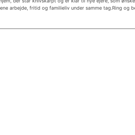
hjem, der står knivskarpt og er klar til nye ejere, som øns
ene arbejde, fritid og familieliv under samme tag.Ring og 