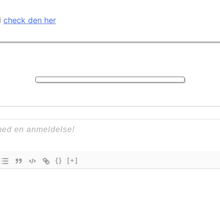
l
check den her
{}
[+]