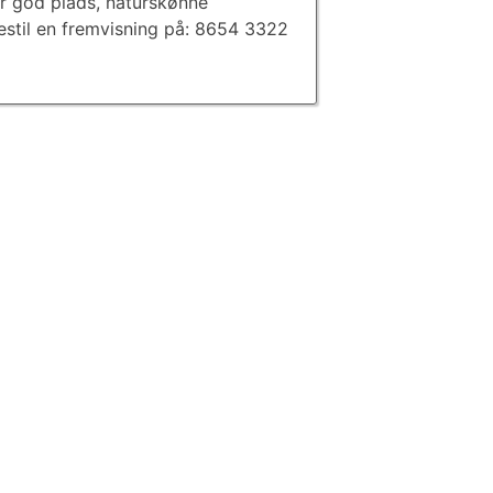
ker god plads, naturskønne
bestil en fremvisning på: 8654 3322