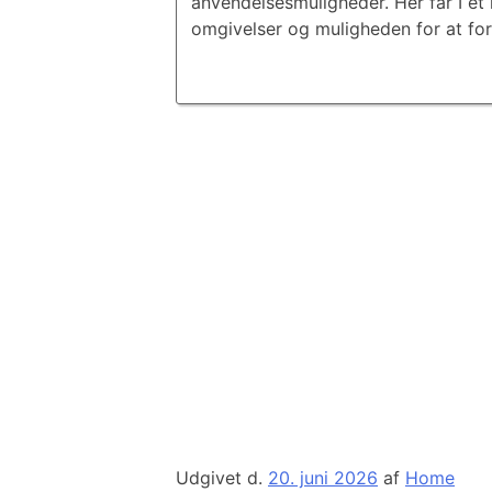
anvendelsesmuligheder. Her får I et 
omgivelser og muligheden for at for
Udgivet d.
20. juni 2026
af
Home