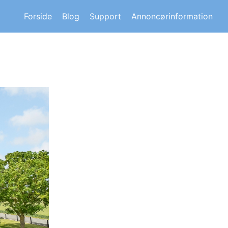
s om andre huskøberes oplevelser.
Forside
Blog
Support
Annoncørinformation