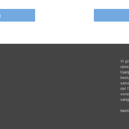
g
Vi gi
ubes
hjæl
besl
sama
det 
vores
sælg
Købhu