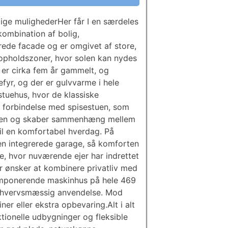
ge mulighederHer får I en særdeles
kombination af bolig,
ede facade og er omgivet af store,
 opholdszoner, hvor solen kan nydes
t er cirka fem år gammelt, og
fyr, og der er gulvvarme i hele
stuehus, hvor de klassiske
n forbindelse med spisestuen, som
amilien og skaber sammenhæng mellem
til en komfortabel hverdag. På
den integrerede garage, så komforten
, hvor nuværende ejer har indrettet
er ønsker at kombinere privatliv med
t imponerende maskinhus på hele 469
 erhvervsmæssig anvendelse. Mod
er eller ekstra opbevaring.Alt i alt
tionelle udbygninger og fleksible