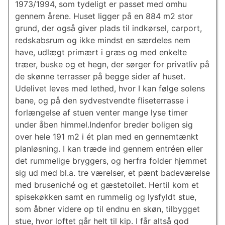
1973/1994, som tydeligt er passet med omhu
gennem årene. Huset ligger på en 884 m2 stor
grund, der også giver plads til indkørsel, carport,
redskabsrum og ikke mindst en særdeles nem
have, udlægt primært i græs og med enkelte
træer, buske og et hegn, der sørger for privatliv på
de skønne terrasser på begge sider af huset.
Udelivet leves med lethed, hvor I kan følge solens
bane, og på den sydvestvendte fliseterrasse i
forlængelse af stuen venter mange lyse timer
under åben himmel.Indenfor breder boligen sig
over hele 191 m2 i ét plan med en gennemtænkt
planløsning. I kan træde ind gennem entréen eller
det rummelige bryggers, og herfra folder hjemmet
sig ud med bl.a. tre værelser, et pænt badeværelse
med bruseniché og et gæstetoilet. Hertil kom et
spisekøkken samt en rummelig og lysfyldt stue,
som åbner videre op til endnu en skøn, tilbygget
stue, hvor loftet går helt til kip. I får altså god