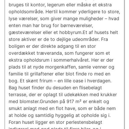
bruges til kontor, legerum eller måske et ekstra
opholdsområde. Hertil kommer yderligere to store,
lyse værelser, som giver mange muligheder – hvad
enten man har brug for børneværelser,
gæsteværelser eller et hobbyrum.Et af husets helt
store aktiver er de to dejlige udeområder. Fra
boligen er der direkte adgang til en stor
overdækket træveranda, som fungerer som et
ekstra opholdsrum i sommerhalvåret. Her er der
plads til at nyde morgenkaffen, samle venner og
familie til grillaftener eller blot finde ro med en
bog. Et skønt frirum – en lille oase i hverdagen.
Bag huset finder du desuden en flisebelagt
terrasse, der er oplagt til udekøkken med krukker
med blomster.Grunden på 917 m² er enkelt og
smukt anlagt med en flot have, som er både nem
at holde og samtidig hyggelig at opholde sig i.
Foran huset ligger en stor per­le­stens­belagt