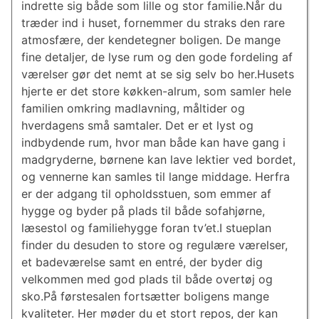
indrette sig både som lille og stor familie.Når du
træder ind i huset, fornemmer du straks den rare
atmosfære, der kendetegner boligen. De mange
fine detaljer, de lyse rum og den gode fordeling af
værelser gør det nemt at se sig selv bo her.Husets
hjerte er det store køkken-alrum, som samler hele
familien omkring madlavning, måltider og
hverdagens små samtaler. Det er et lyst og
indbydende rum, hvor man både kan have gang i
madgryderne, børnene kan lave lektier ved bordet,
og vennerne kan samles til lange middage. Herfra
er der adgang til opholdsstuen, som emmer af
hygge og byder på plads til både sofahjørne,
læsestol og familiehygge foran tv’et.I stueplan
finder du desuden to store og regulære værelser,
et badeværelse samt en entré, der byder dig
velkommen med god plads til både overtøj og
sko.På førstesalen fortsætter boligens mange
kvaliteter. Her møder du et stort repos, der kan