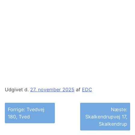
Udgivet d.
27. november 2025
af
EDC
Indlægsnavigation
Forrige:
Tvedvej
Næste:
180, Tved
Skalkendrupvej 17,
Skalkendrup