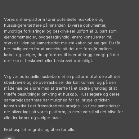
Vores online-platform fører potentielle huskøbere og
hussælgere tættere på hinanden. Diverse dokumenter,
mundtlige forklaringer og beskrivelser udført af 3. part som
ejendomsmægler, byggesagkyndig, energikonsulenter mf.
styrke tilliden og samarbejdet mellem køber og sælger. Du får
her muligheden for at anmelde alt det der foregår mellem
køber og sælger, du opfordres til især at lægge vægt på det
der ikke er beskrevet eller beskrevet ordentligt.
Vi giver potentielle huskøbere et en platform til at dele alt det
ubeskrevne og de overraskelser der kan komme, og på den
måde hjælpe andre med at træffe få et bedre grundlag til at
træffe beslutninger omkring et huskøb. Husslægere og deres
samarbejdspartnere har mulighed for at bruge kritikken
konstruktivt i det fremadrettede arbejde. Jo flere anmeldelser
der bliver lagt på vores platform, jo mere værdi vil det blive for
alle der køber og sælger huse.
Købhuspilot er gratis og åben for alle.