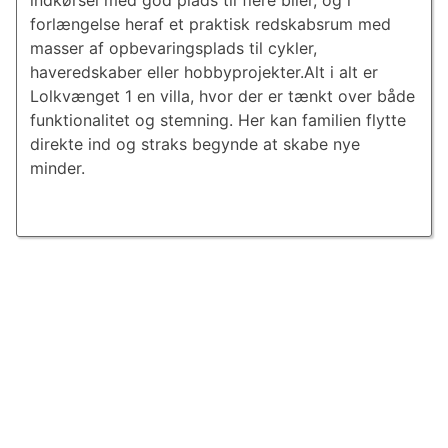
indkørsel med god plads til flere biler, og i
forlængelse heraf et praktisk redskabsrum med
masser af op­be­va­rings­plads til cykler,
haveredskaber eller hobbyprojekter.Alt i alt er
Lolkvænget 1 en villa, hvor der er tænkt over både
funktionalitet og stemning. Her kan familien flytte
direkte ind og straks begynde at skabe nye
minder.