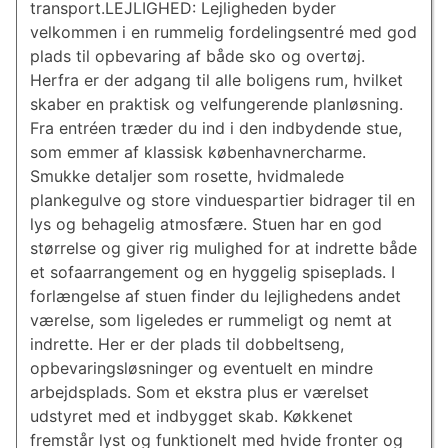
transport.LEJLIGHED: Lejligheden byder
velkommen i en rummelig fordelingsentré med god
plads til opbevaring af både sko og overtøj.
Herfra er der adgang til alle boligens rum, hvilket
skaber en praktisk og velfungerende planløsning.
Fra entréen træder du ind i den indbydende stue,
som emmer af klassisk københavnercharme.
Smukke detaljer som rosette, hvidmalede
plankegulve og store vinduespartier bidrager til en
lys og behagelig atmosfære. Stuen har en god
størrelse og giver rig mulighed for at indrette både
et sofaarrangement og en hyggelig spiseplads. I
forlængelse af stuen finder du lejlighedens andet
værelse, som ligeledes er rummeligt og nemt at
indrette. Her er der plads til dobbeltseng,
opbevaringsløsninger og eventuelt en mindre
arbejdsplads. Som et ekstra plus er værelset
udstyret med et indbygget skab. Køkkenet
fremstår lyst og funktionelt med hvide fronter og