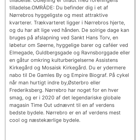
tilladelse. Udlejning er tilladt med foreningens
tilladelse.OMRÅDE: Du befinder dig i et af
Nørrebros hyggeligste og mest attraktive
kvarterer. Trækvarteret ligger i Nørrebros hjerte,
og du har alt lige ved hånden. De solrige dage kan
bruges på afslapning ved Sankt Hans Torv, en
løbetur om Søerne, hyggelige barer og caféer ved
Elmegade, Guldbergsgade og Ravnsborggade eller
en gåtur omkring kulturberigelserne Assistens
Kirkegård og Mosaisk Kirkegård. Du er ydermere
nabo til De Gamles By og Empire Biograf. På cykel
når man hurtigt indre by,Østerbro eller
Frederiksberg. Nørrebro har noget for en hver
smag, og er i 2020 af det legendariske globale
magasin Time Out udnævnt til en af verdens
bedste bydele. Nørrebro er en af verdens mest
cool og næstekærlige bydele.