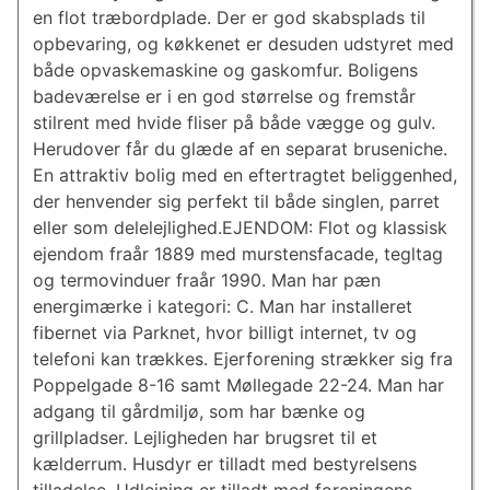
en flot træbordplade. Der er god skabsplads til
opbevaring, og køkkenet er desuden udstyret med
både opvaskemaskine og gaskomfur. Boligens
badeværelse er i en god størrelse og fremstår
stilrent med hvide fliser på både vægge og gulv.
Herudover får du glæde af en separat bruseniche.
En attraktiv bolig med en eftertragtet beliggenhed,
der henvender sig perfekt til både singlen, parret
eller som delelejlighed.EJENDOM: Flot og klassisk
ejendom fraår 1889 med murstensfacade, tegltag
og termovinduer fraår 1990. Man har pæn
energimærke i kategori: C. Man har installeret
fibernet via Parknet, hvor billigt internet, tv og
telefoni kan trækkes. Ejerforening strækker sig fra
Poppelgade 8-16 samt Møllegade 22-24. Man har
adgang til gårdmiljø, som har bænke og
grillpladser. Lejligheden har brugsret til et
kælderrum. Husdyr er tilladt med bestyrelsens