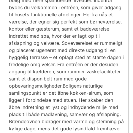
bolig med flere spændende niveauer. Indenfor
bydes du velkommen i entréen, som giver adgang
til husets funktionelle afdelinger. Herfra nås et
værelse, der egner sig perfekt som børneværelse,
kontor eller gæsterum, samt et badeværelse
indrettet med spa, hvor der er lagt op til
afslapning og velvære. Soveværelset er rummeligt
og placeret ugeneret med direkte udgang til en
hyggelig terrasse – et oplagt sted at starte dagen i
fredelige omgivelser. Fra entréen er der desuden
adgang til kælderen, som rummer vaskefaciliteter
samt et disponibelt rum med gode
opbevaringsmuligheder.Boligens naturlige
samlingspunkt er det åbne køkken-alrum, som
ligger i forbindelse med stuen. Her skaber den
åbne indretning et lyst og indbydende miljø med
plads til både madlavning, samvær og afslapning.
Brændeovnen bidrager med varme og stemning på
kølige dage, mens det gode lysindfald fremhæver