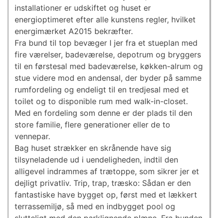
installationer er udskiftet og huset er
energioptimeret efter alle kunstens regler, hvilket
energimærket A2015 bekræfter.
Fra bund til top bevæger I jer fra et stueplan med
fire værelser, badeværelse, depotrum og bryggers
til en førstesal med badeværelse, køkken-alrum og
stue videre mod en andensal, der byder på samme
rumfordeling og endeligt til en tredjesal med et
toilet og to disponible rum med walk-in-closet.
Med en fordeling som denne er der plads til den
store familie, flere generationer eller de to
vennepar.
Bag huset strækker en skrånende have sig
tilsyneladende ud i uendeligheden, indtil den
alligevel indrammes af trætoppe, som sikrer jer et
dejligt privatliv. Trip, trap, træsko: Sådan er den
fantastiske have bygget op, først med et lækkert
terrassemiljø, så med en indbygget pool og