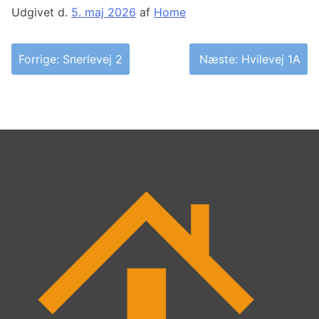
Udgivet d.
5. maj 2026
af
Home
Indlægsnavigation
Forrige:
Snerlevej 2
Næste:
Hvilevej 1A