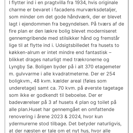
I flytter ind i en pragtvilla fra 1934, hvis originale
charme er bevaret i facadens murværksdetaljer,
som minder om det gode håndværk, der er blevet
lagt i ejendommen fra begyndelsen. På tværs af de
fire plan er den lækre bolig blevet moderniseret
gennemgribende med stilsikker hånd og fremstår
lige til at flytte ind i. Udsigtsbilledet fra husets to
køkken-alrum er intet mindre end fantastisk –
blikket drages naturligt med trækronerne og
Lyngby Sø. Boligen byder på i alt 370 etagemeter
m. gulvvarme i alle kvadratmeterne. Der er 254
boligkvm., 48 kvm. kælder areal (føles som
underetage) samt ca. 70 kvm. på øverste tagetage
som ikke er godkendt til beboelse. Der er
badeværelser på 3 af husets 4 plan og toilet på
alle plan.Huset har gennemgået en omfattende
renovering i årene 2023 & 2024, hvor kun
ydermurerne stod tilbage. Det betyder naturligvis,
at der næsten er tale om et nyt hus, hvor alle