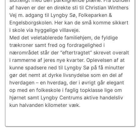
slutteligt med den parklignende plæne. Fra bunden
af haven er der en direkte sti til Christian Winthers
Vej m. adgang til Lyngby Sø, Folkeparken &
Engelsborgskolen. Her kan de små komme sikkert
i skole via hyggelige villaveje.
Med det veletablerede familiehjem, de fyldige
trækroner samt fred og fordragelighed i
nærområdet står der “eftertragtet” skrevet overalt
i rammerne af jeres nye kvarter. Oplevelsen af at
kunne spadsere ned til Lyngby Sø på få minutter
gør det nemt at dyrke livsnydelse som en del af
hverdagen – en hverdag, der i øvrigt går elegant
op med en folkeskole i faglig topklasse lige om
hjørnet samt Lyngby Centrums aktive handelsliv
kun halvanden kilometer væk.