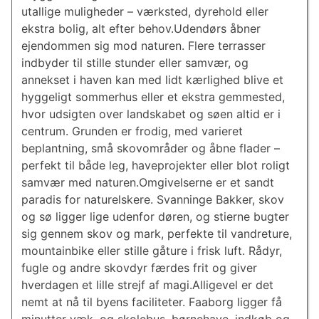
utallige muligheder – værksted, dyrehold eller
ekstra bolig, alt efter behov.Udendørs åbner
ejendommen sig mod naturen. Flere terrasser
indbyder til stille stunder eller samvær, og
annekset i haven kan med lidt kærlighed blive et
hyggeligt sommerhus eller et ekstra gemmested,
hvor udsigten over landskabet og søen altid er i
centrum. Grunden er frodig, med varieret
beplantning, små skovområder og åbne flader –
perfekt til både leg, haveprojekter eller blot roligt
samvær med naturen.Omgivelserne er et sandt
paradis for naturelskere. Svanninge Bakker, skov
og sø ligger lige udenfor døren, og stierne bugter
sig gennem skov og mark, perfekte til vandreture,
mountainbike eller stille gåture i frisk luft. Rådyr,
fugle og andre skovdyr færdes frit og giver
hverdagen et lille strejf af magi.Alligevel er det
nemt at nå til byens faciliteter. Faaborg ligger få