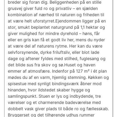
breder sig foran dig. Beliggenheden på en stille
grusvej giver fuld ro og privatliv – en sjælden
kombination af nærhed til naturen og friheden til
at være helt uforstyrret.Ejendommen ligger på en
stor, smukt beplantet naturgrund på 1,1 hektar og
giver mulighed for mindre dyrehold – høns, får
eller en gris kan få et godt liv her, mens du nyder
at være del af naturens rytme. Her kan du være
selvforsynende, dyrke friluftsliv, eller blot lade
dage og aftener fyldes med stilhed, fuglesang og
det blide sus fra skov og sø.Huset og haven
emmer af atmosfære. Indenfor på 127 m² i ét plan
mødes du af en varm, hjemlig stemning. Køkken og
spisestue med synligt bindingsværk åbner mod
hinanden, hvor ildstedet skaber hygge og
samlingspunkt. Stuen er lys og indbydende, tre
værelser og et charmerende badeværelse med
dobbelt vask giver plads til både ro og fællesskab.
Bryggerset og det tilhørende udhus rummer