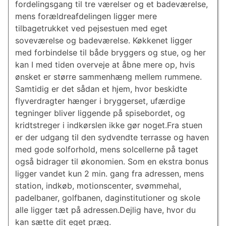
fordelingsgang til tre værelser og et badeværelse,
mens forældreafdelingen ligger mere
tilbagetrukket ved pejsestuen med eget
soveværelse og badeværelse. Køkkenet ligger
med forbindelse til både bryggers og stue, og her
kan I med tiden overveje at åbne mere op, hvis
ønsket er større sammenhæng mellem rummene.
Samtidig er det sådan et hjem, hvor beskidte
flyverdragter hænger i bryggerset, ufærdige
tegninger bliver liggende på spisebordet, og
kridtstreger i indkørslen ikke gør noget.Fra stuen
er der udgang til den sydvendte terrasse og haven
med gode solforhold, mens solcellerne på taget
også bidrager til økonomien. Som en ekstra bonus
ligger vandet kun 2 min. gang fra adressen, mens
station, indkøb, motionscenter, svømmehal,
padelbaner, golfbanen, daginstitutioner og skole
alle ligger tæt på adressen.Dejlig have, hvor du
kan sætte dit eget præg.