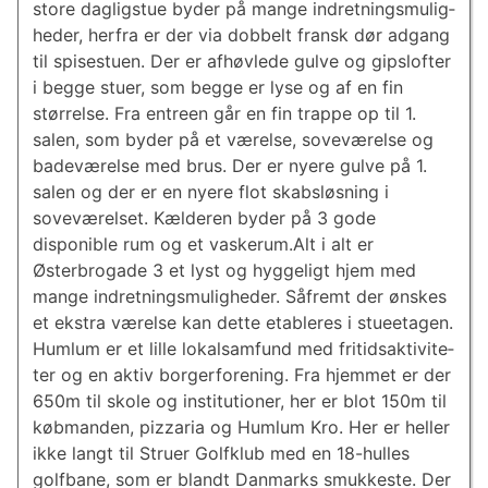
store dagligstue byder på mange in­dret­nings­mu­lig­
he­der, herfra er der via dobbelt fransk dør adgang
til spisestuen. Der er afhøvlede gulve og gipslofter
i begge stuer, som begge er lyse og af en fin
størrelse. Fra entreen går en fin trappe op til 1.
salen, som byder på et værelse, soveværelse og
badeværelse med brus. Der er nyere gulve på 1.
salen og der er en nyere flot skabsløsning i
soveværelset. Kælderen byder på 3 gode
disponible rum og et vaskerum.Alt i alt er
Østerbrogade 3 et lyst og hyggeligt hjem med
mange in­dret­nings­mu­lig­he­der. Såfremt der ønskes
et ekstra værelse kan dette etableres i stueetagen.
Humlum er et lille lokalsamfund med fri­tidsak­ti­vi­te­
ter og en aktiv borgerforening. Fra hjemmet er der
650m til skole og institutioner, her er blot 150m til
købmanden, pizzaria og Humlum Kro. Her er heller
ikke langt til Struer Golfklub med en 18-hulles
golfbane, som er blandt Danmarks smukkeste. Der