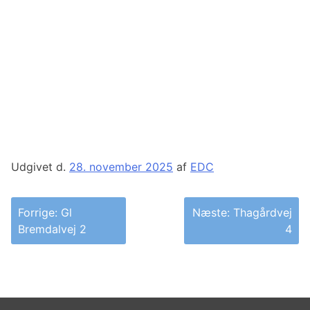
Udgivet d.
28. november 2025
af
EDC
Indlægsnavigation
Forrige:
Gl
Næste:
Thagårdvej
Bremdalvej 2
4