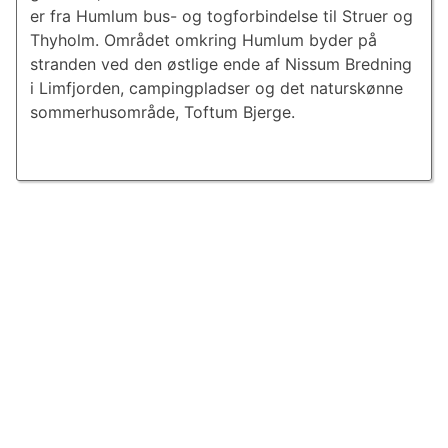
er fra Humlum bus- og togforbindelse til Struer og
Thyholm. Området omkring Humlum byder på
stranden ved den østlige ende af Nissum Bredning
i Limfjorden, campingpladser og det naturskønne
som­mer­hu­s­om­rå­de, Toftum Bjerge.