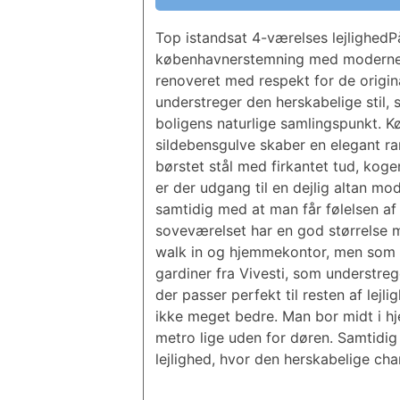
Top istandsat 4-værelses lejlighedP
københavnerstemning med moderne ko
renoveret med respekt for de origin
understreger den herskabelige stil, 
boligens naturlige samlingspunkt. 
sildebensgulve skaber en elegant r
børstet stål med firkantet tud, koge
er der udgang til en dejlig altan m
samtidig med at man får følelsen af 
soveværelset har en god størrelse m
walk in og hjemmekontor, men som k
gardiner fra Vivesti, som understreg
der passer perfekt til resten af le
ikke meget bedre. Man bor midt i hj
metro lige uden for døren. Samtidig 
lejlighed, hvor den herskabelige cha