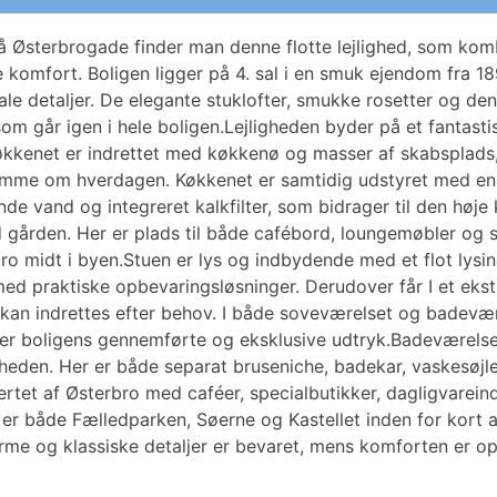
å Østerbrogade finder man denne flotte lejlighed, som komb
mfort. Boligen ligger på 4. sal i en smuk ejendom fra 1
ale detaljer. De elegante stuklofter, smukke rosetter og d
som går igen i hele boligen.Lejligheden byder på et fantasti
Køkkenet er indrettet med køkkenø og masser af skabsplads
amme om hverdagen. Køkkenet er samtidig udstyret med en 
nde vand og integreret kalkfilter, som bidrager til den høj
od gården. Her er plads til både cafébord, loungemøbler og
ro midt i byen.Stuen er lys og indbydende med et flot lysin
ed praktiske opbevaringsløsninger. Derudover får I et eks
an indrettes efter behov. I både soveværelset og badevære
er boligens gennemførte og eksklusive udtryk.Badeværelset 
jligheden. Her er både separat bruseniche, badekar, vaskesø
ertet af Østerbro med caféer, specialbutikker, dagligvarei
er både Fælledparken, Søerne og Kastellet inden for kort a
rme og klassiske detaljer er bevaret, mens komforten er op