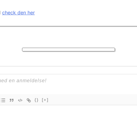
l
check den her
{}
[+]