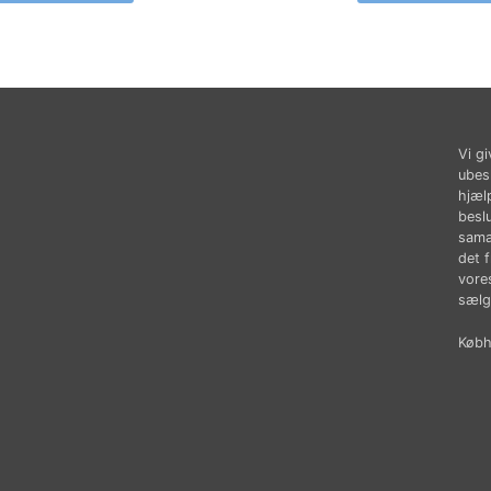
Vi gi
ubes
hjæl
besl
sama
det 
vores
sælg
Købhu