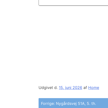
Udgivet d.
15. juni 2026
af
Home
Indlægsnavigation
Forrige:
Nygårdsvej 51A, 5. th.