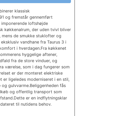
inerer klassisk
891 og fremstår gennemført
en imponerende loftshøjde
sk køkkenalrum, der uden tvivl bliver
, mens de smukke stuklofter og
eksklusiv vandhane fra Taurus 3 i
e komfort i hverdagen.Fra køkkenet
 sommerens hyggelige aftener,
dfald fra de store vinduer, og
tra værelse, som i dag fungerer som
lset er der monteret elektriske
er ligeledes moderniseret i en stil,
jle og gulvvarme.Beliggenheden fås
ndkøb og offentlig transport som
fstand.Dette er en indflytningsklar
dateret til nutidens behov.