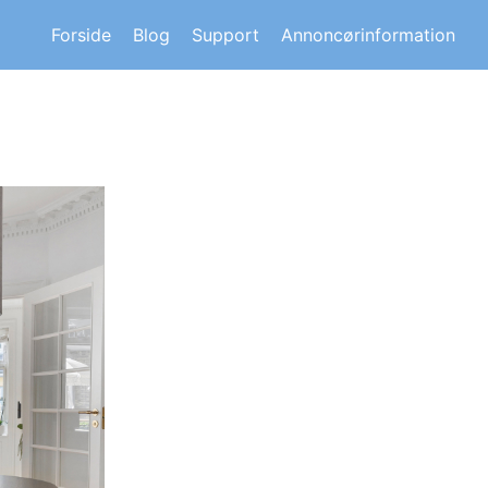
s om andre huskøberes oplevelser.
Forside
Blog
Support
Annoncørinformation