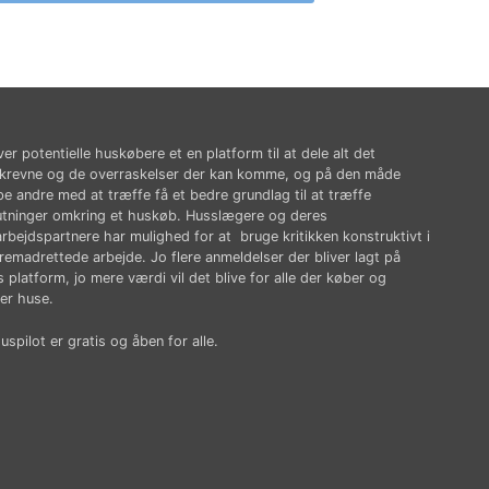
ver potentielle huskøbere et en platform til at dele alt det
krevne og de overraskelser der kan komme, og på den måde
pe andre med at træffe få et bedre grundlag til at træffe
utninger omkring et huskøb. Husslægere og deres
rbejdspartnere har mulighed for at bruge kritikken konstruktivt i
fremadrettede arbejde. Jo flere anmeldelser der bliver lagt på
 platform, jo mere værdi vil det blive for alle der køber og
er huse.
spilot er gratis og åben for alle.