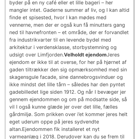
byder på en ny café eller et lille bageri – her
mangler intet. Gaderne summer af liv, og I kan altid
finde et spisested, hvor I kan mødes med
vennerne, men der er også kun få minutters gang
ned til havnefronten – et område, der er forvandlet
fra industrikvarter til en levende bydel med
arkitektur i verdensklasse, storbystemning og
udsigt over Limfjorden.
Velholdt ejendom
Jeres
ejendom er ikke til at overse, for her på hjørnet af
gaden tiltrækker den sig opmærksomhed med sin
skagensgule facade, sine dannebrogsvinduer og
ikke mindst det lille tårn – således har den pyntet
gadebilledet lige siden 1912. Og når I bevæger jer
gennem ejendommen og om på modsatte side, så
vil I også kunne glæde jer over det lille, fælles
gårdmiljø. Som prikken over i’et kommer jeres helt
eget uderum oppe på jeres sydvendte
altan.Ejendommen fik installeret et nyt
varmeanlæg i 2018. Derudover kan du se frem til