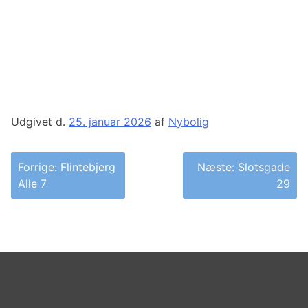
Udgivet d.
25. januar 2026
af
Nybolig
Indlægsnavigation
Forrige:
Flintebjerg
Næste:
Slotsgade
Alle 7
29