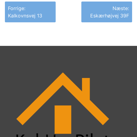
Indlægsnavigation
Forrige:
Næste:
Kalkovnsvej 13
Eskærhøjvej 39F