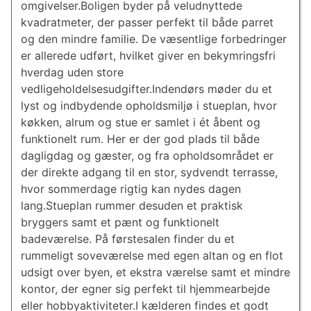
omgivelser.Boligen byder på veludnyttede
kvadratmeter, der passer perfekt til både parret
og den mindre familie. De væsentlige forbedringer
er allerede udført, hvilket giver en bekymringsfri
hverdag uden store
vedligeholdelsesudgifter.Indendørs møder du et
lyst og indbydende opholdsmiljø i stueplan, hvor
køkken, alrum og stue er samlet i ét åbent og
funktionelt rum. Her er der god plads til både
dagligdag og gæster, og fra opholdsområdet er
der direkte adgang til en stor, sydvendt terrasse,
hvor sommerdage rigtig kan nydes dagen
lang.Stueplan rummer desuden et praktisk
bryggers samt et pænt og funktionelt
badeværelse. På førstesalen finder du et
rummeligt soveværelse med egen altan og en flot
udsigt over byen, et ekstra værelse samt et mindre
kontor, der egner sig perfekt til hjemmearbejde
eller hobbyaktiviteter.I kælderen findes et godt