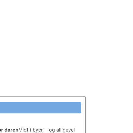
or døren
Midt i byen – og alligevel