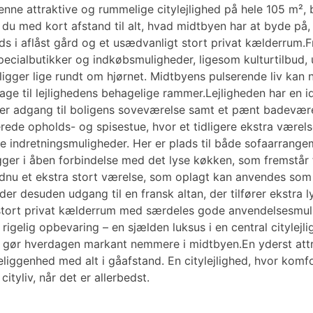
denne attraktive og rummelige citylejlighed på hele 105 m²,
 du med kort afstand til alt, hvad midtbyen har at byde p
 i aflåst gård og et usædvanligt stort privat kælderrum.Fr
ecialbutikker og indkøbsmuligheder, ligesom kulturtilbud, 
 ligger lige rundt om hjørnet. Midtbyens pulserende liv kan 
bage til lejlighedens behagelige rammer.Lejligheden har en
ver adgang til boligens soveværelse samt et pænt badevære
ede opholds- og spisestue, hvor et tidligere ekstra værelse
ndretningsmuligheder. Her er plads til både sofaarrangem
gger i åben forbindelse med det lyse køkken, som fremstår 
ndnu et ekstra stort værelse, som oplagt kan anvendes som
r desuden udgang til en fransk altan, der tilfører ekstra l
 stort privat kælderrum med særdeles gode anvendelsesmuli
igelig opbevaring – en sjælden luksus i en central citylejl
t gør hverdagen markant nemmere i midtbyen.En yderst attra
beliggenhed med alt i gåafstand. En citylejlighed, hvor kom
ityliv, når det er allerbedst.