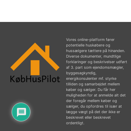
Vores online-platform fører
potentielle huskøbere og
hussælgere tættere på hinanden.
Diverse dokumenter, mundtlige
forklaringer og beskrivelser udført
af 3. part som ejendomsmægler,
byggesagkyndig,
energikonsulenter mf. styrke
tilliden og samarbejdet mellem
køber og sælger. Du får her
muligheden for at anmelde alt det
der foregår mellem køber og
sælger, du opfordres til især at
lægge vægt på det der ikke er
beskrevet eller beskrevet
ordentligt.