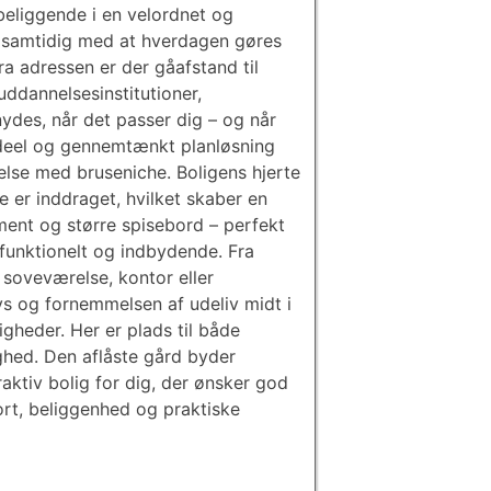
 beliggende i en velordnet og
å, samtidig med at hverdagen gøres
a adressen er der gåafstand til
uddannelsesinstitutioner,
nydes, når det passer dig – og når
 ideel og gennemtænkt planløsning
lse med bruseniche. Boligens hjerte
 er inddraget, hvilket skaber en
ent og større spisebord – perfekt
funktionelt og indbydende. Fra
 soveværelse, kontor eller
ys og fornemmelsen af udeliv midt i
gheder. Her er plads til både
ighed. Den aflåste gård byder
ktiv bolig for dig, der ønsker god
fort, beliggenhed og praktiske