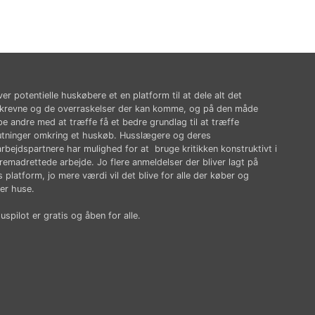
ver potentielle huskøbere et en platform til at dele alt det
krevne og de overraskelser der kan komme, og på den måde
pe andre med at træffe få et bedre grundlag til at træffe
utninger omkring et huskøb. Husslægere og deres
rbejdspartnere har mulighed for at bruge kritikken konstruktivt i
fremadrettede arbejde. Jo flere anmeldelser der bliver lagt på
 platform, jo mere værdi vil det blive for alle der køber og
er huse.
spilot er gratis og åben for alle.