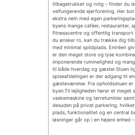
tilbagetrukket og rolig – finder du 
velfungerende ejerforening. Her bor
ekstra nem med egen parkeringsplads
byens mange caféer, restauranter, sp
fitnesscentre og offentlig transport
du ønsker ro, kan du trække dig til
med minimal spildplads. Entréen gi
er den meget store og lyse kombiner
imponerende rummelighed og mange i
til både hverdag og gæster.Stuen li
spiseafdelingen er der adgang til e
gæsteværelse. Fra opholdsstuen er de
byen.Til lejligheden hører et meget
vaskemaskine og tørretumbler samt r
desuden på privat parkering, hvilke
plads, funktionalitet og en central 
løsninger går op i en højere enhed – c