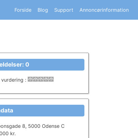
s om andre huskøberes oplevelser.
Forside
Blog
Support
Annoncørinformation
ldelser: 0
 vurdering
:
data
eonsgade 8, 5000 Odense C
000 kr.