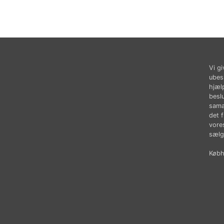
Vi gi
ubes
hjæl
besl
sama
det 
vores
sælg
Købhu