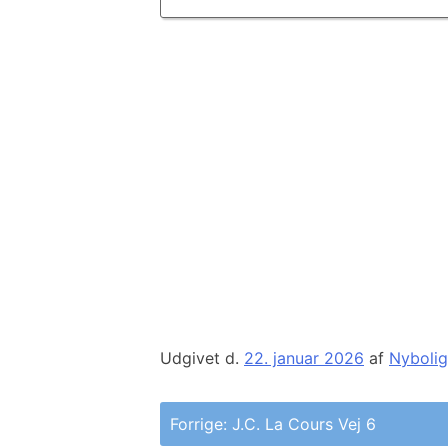
Udgivet d.
22. januar 2026
af
Nybolig
Indlægsnavigation
Forrige:
J.C. La Cours Vej 6