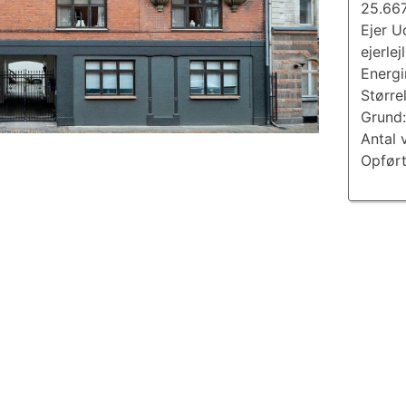
25.66
Ejer U
ejerlej
Energ
Større
Grund
Antal 
Opført