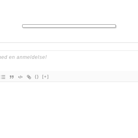
{}
[+]