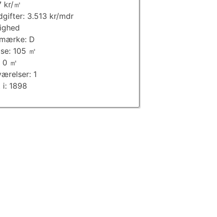
7 kr/㎡
dgifter: 3.513 kr/mdr
lighed
imærke: D
lse: 105 ㎡
: 0 ㎡
værelser: 1
 i: 1898