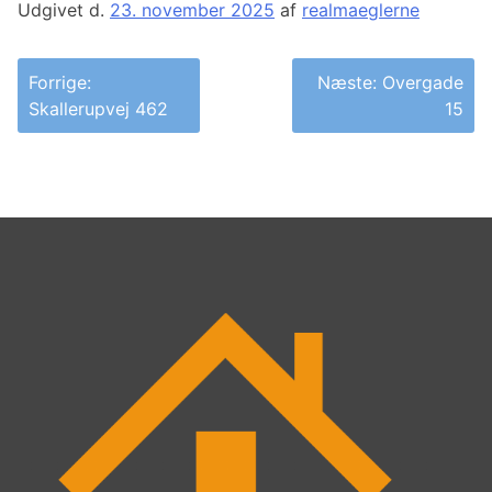
Udgivet d.
23. november 2025
af
realmaeglerne
Indlægsnavigation
Forrige:
Næste:
Overgade
Skallerupvej 462
15