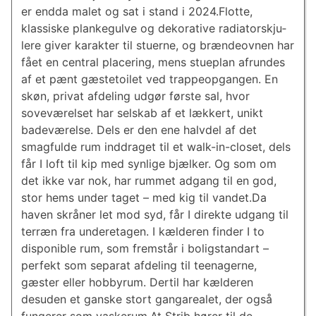
er endda malet og sat i stand i 2024.Flotte,
klassiske plankegulve og dekorative ra­di­a­torskju­
le­re giver karakter til stuerne, og brændeovnen har
fået en central placering, mens stueplan afrundes
af et pænt gæstetoilet ved trappeopgangen. En
skøn, privat afdeling udgør første sal, hvor
soveværelset har selskab af et lækkert, unikt
badeværelse. Dels er den ene halvdel af det
smagfulde rum inddraget til et walk-in-closet, dels
får I loft til kip med synlige bjælker. Og som om
det ikke var nok, har rummet adgang til en god,
stor hems under taget – med kig til vandet.Da
haven skråner let mod syd, får I direkte udgang til
terræn fra underetagen. I kælderen finder I to
disponible rum, som fremstår i boligstandart –
perfekt som separat afdeling til teenagerne,
gæster eller hobbyrum. Dertil har kælderen
desuden et ganske stort gangarealet, der også