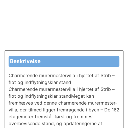
Beskrivelse
Charmerende mu­rer­mester­vil­la i hjertet af Strib –
flot og ind­flyt­nings­klar stand
Charmerende mu­rer­mester­vil­la i hjertet af Strib –
flot og ind­flyt­nings­klar standMeget kan
fremhæves ved denne charmerende mu­rer­mester­
vil­la, der tilmed ligger fremragende i byen – De 162
etagemeter fremstår først og fremmest i
overbevisende stand, og opdateringerne af