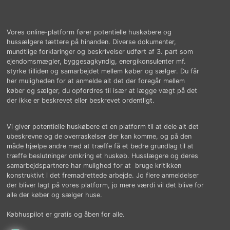
Vores online-platform fører potentielle huskøbere og
hussælgere tættere på hinanden. Diverse dokumenter,
mundtlige forklaringer og beskrivelser udført af 3. part som
ejendomsmægler, byggesagkyndig, energikonsulenter mf.
styrke tilliden og samarbejdet mellem køber og sælger. Du får
her muligheden for at anmelde alt det der foregår mellem
køber og sælger, du opfordres til især at lægge vægt på det
der ikke er beskrevet eller beskrevet ordentligt.
Vi giver potentielle huskøbere et en platform til at dele alt det
ubeskrevne og de overraskelser der kan komme, og på den
måde hjælpe andre med at træffe få et bedre grundlag til at
træffe beslutninger omkring et huskøb. Husslægere og deres
samarbejdspartnere har mulighed for at bruge kritikken
konstruktivt i det fremadrettede arbejde. Jo flere anmeldelser
der bliver lagt på vores platform, jo mere værdi vil det blive for
alle der køber og sælger huse.
Købhuspilot er gratis og åben for alle.