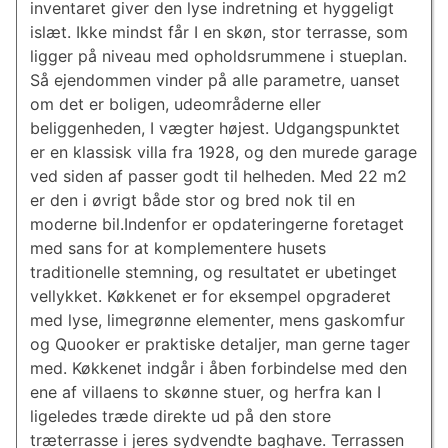
inventaret giver den lyse indretning et hyggeligt
islæt. Ikke mindst får I en skøn, stor terrasse, som
ligger på niveau med opholdsrummene i stueplan.
Så ejendommen vinder på alle parametre, uanset
om det er boligen, udeområderne eller
beliggenheden, I vægter højest. Udgangspunktet
er en klassisk villa fra 1928, og den murede garage
ved siden af passer godt til helheden. Med 22 m2
er den i øvrigt både stor og bred nok til en
moderne bil.Indenfor er opdateringerne foretaget
med sans for at komplementere husets
traditionelle stemning, og resultatet er ubetinget
vellykket. Køkkenet er for eksempel opgraderet
med lyse, limegrønne elementer, mens gaskomfur
og Quooker er praktiske detaljer, man gerne tager
med. Køkkenet indgår i åben forbindelse med den
ene af villaens to skønne stuer, og herfra kan I
ligeledes træde direkte ud på den store
træterrasse i jeres sydvendte baghave. Terrassen