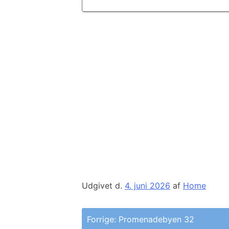
Udgivet d.
4. juni 2026
af
Home
Indlægsnavigation
Forrige:
Promenadebyen 32