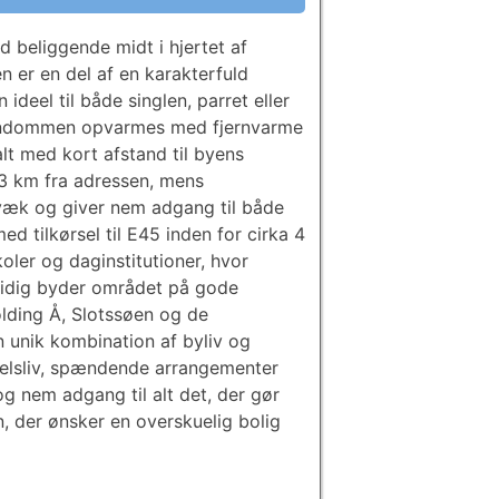
 beliggende midt i hjertet af
n er en del af en karakterfuld
deel til både singlen, parret eller
Ejendommen opvarmes med fjernvarme
t med kort afstand til byens
a 3 km fra adressen, mens
 væk og giver nem adgang til både
d tilkørsel til E45 inden for cirka 4
koler og daginstitutioner, hvor
tidig byder området på gode
lding Å, Slotssøen og de
 unik kombination af byliv og
delsliv, spændende arrangementer
g nem adgang til alt det, der gør
, der ønsker en overskuelig bolig