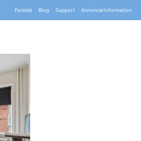
s om andre huskøberes oplevelser.
Forside
Blog
Support
Annoncørinformation