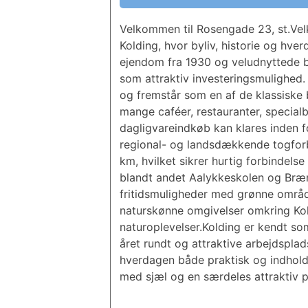
Velkommen til Rosengade 23, st.Velk
Kolding, hvor byliv, historie og hv
ejendom fra 1930 og veludnyttede bol
som attraktiv investeringsmulighed
og fremstår som en af de klassiske
mange caféer, restauranter, specialb
dagligvareindkøb kan klares inden f
regional- og landsdækkende togforbin
km, hvilket sikrer hurtig forbindelse 
blandt andet Aalykkeskolen og Bræn
fritidsmuligheder med grønne områd
naturskønne omgivelser omkring Kold
naturoplevelser.Kolding er kendt s
året rundt og attraktive arbejdsplad
hverdagen både praktisk og indholds
med sjæl og en særdeles attraktiv p