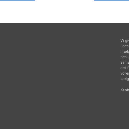
Vi gi
ubes
hjæl
besl
sama
det 
vores
sælg
Købhu