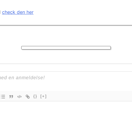
l
check den her
{}
[+]