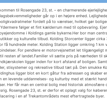
ommen til Rosengade 23, st. – en charmerende ejerlejlighed
erdagsbekvemmeligheder går op i en højere enhed. Lejlighede
igkvadratmeter fordelt på to værelser, hvilket gør boligen i
. Ydermere følger et fint kælderrum med til opbevaring. 
 byejendomme i Koldings gamle bykerne.Her bor man central
utikker og kulturelle tilbud. Kolding Storcenter ligger cirk
or få hundrede meter. Kolding Station ligger omkring 1 km
delser. For pendlere er motorvejsnettet let tilgængeligt me
til resten af landet.Familier vil sætte pris på nærheden til s
dkjærskolen ligger inden for kort afstand af boligen. Sam
er, stisystemer og rekreative tilbud tæt på. Den smukke Ko
inghus ligger blot en kort gåtur fra adressen og skaber en
om en levende uddannelses- og kulturby med et stærkt han
ser. Her får man en central bolig med historisk atmosfære o
rig. Rosengade 23, st. er derfor et oplagt valg for køberen
lacering i en af Trekantområdets mest eftertragtede byer.