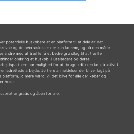
ver potentielle huskøbere et en platform til at dele alt det
krevne og de overraskelser der kan komme, og på den måde
pe andre med at træffe få et bedre grundlag til at træffe
utninger omkring et huskøb. Husslægere og deres
rbejdspartnere har mulighed for at bruge kritikken konstruktivt i
fremadrettede arbejde. Jo flere anmeldelser der bliver lagt på
 platform, jo mere værdi vil det blive for alle der køber og
er huse.
spilot er gratis og åben for alle.