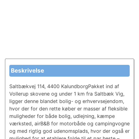
Beskrivelse
Saltbækvej 114, 4400 KalundborgPakket ind af
Vollerup skovene og under 1 km fra Saltbæk Vig,
ligger denne blandet bolig- og erhvervsejendom,
hvor der for den rette køber er masser af fleksible
muligheder for både bolig, udlejning, kæmpe
værksted, airB&B for motorbåde og campingvogne
og med rigtig god udenomsplads, hvor der også er
mulighed for at etablere folde til et par heste –