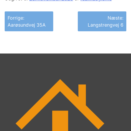
Indlægsnavigation
Forrige:
Næste:
Aarøsundvej 35A
Langstrengvej 6