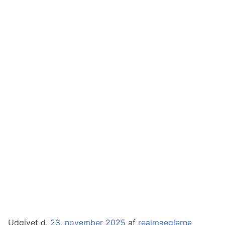
Udgivet d.
23. november 2025
af
realmaeglerne