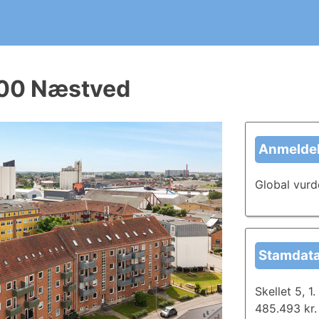
ergirapport?
t kommende huskøb. Skriv og del anmeldelser i dag, og læ
 4700 Næstved
Anmeldel
Global vurd
Stamdat
Skellet 5, 1
485.493 kr.