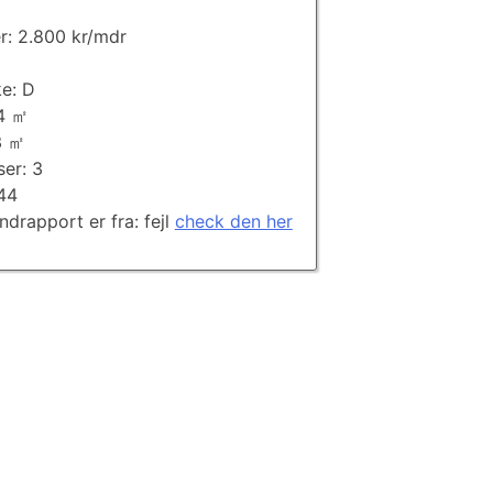
er: 2.800 kr/mdr
e: D
74 ㎡
3 ㎡
ser: 3
944
andrapport er fra: fejl
check den her