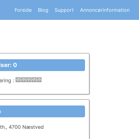
s om andre huskøberes oplevelser.
Forside
Blog
Support
Annoncørinformation
ser: 0
ering
:
a
. th., 4700 Næstved