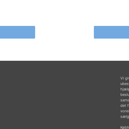
Vi gi
ubes
hjæl
besl
sama
det 
vores
sælg
Købhu