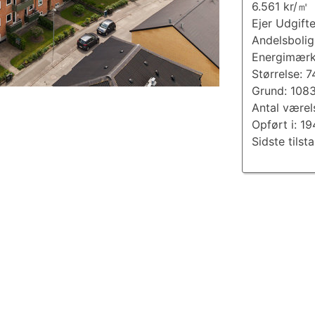
6.561 kr/㎡
Ejer Udgift
Andelsbolig
Energimærk
Størrelse: 
Grund: 108
Antal værel
Opført i: 1
Sidste tilst