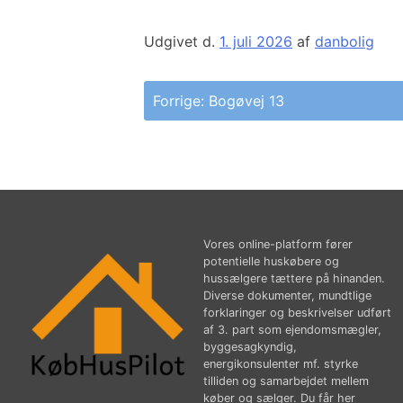
Udgivet d.
1. juli 2026
af
danbolig
Indlægsnavigation
Forrige:
Bogøvej 13
Vores online-platform fører
potentielle huskøbere og
hussælgere tættere på hinanden.
Diverse dokumenter, mundtlige
forklaringer og beskrivelser udført
af 3. part som ejendomsmægler,
byggesagkyndig,
energikonsulenter mf. styrke
tilliden og samarbejdet mellem
køber og sælger. Du får her