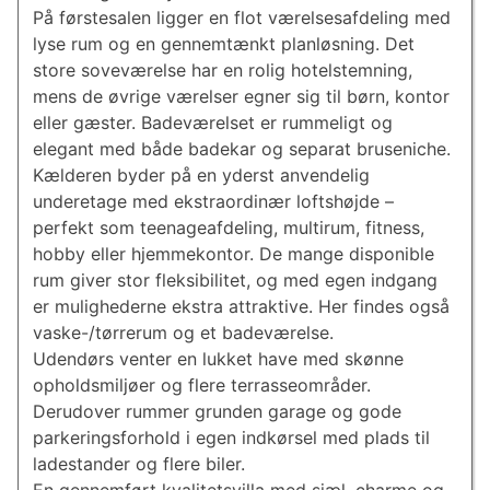
På førstesalen ligger en flot værelsesafdeling med
lyse rum og en gennemtænkt planløsning. Det
store soveværelse har en rolig hotelstemning,
mens de øvrige værelser egner sig til børn, kontor
eller gæster. Badeværelset er rummeligt og
elegant med både badekar og separat bruseniche.
Kælderen byder på en yderst anvendelig
underetage med ekstraordinær loftshøjde –
perfekt som teenageafdeling, multirum, fitness,
hobby eller hjemmekontor. De mange disponible
rum giver stor fleksibilitet, og med egen indgang
er mulighederne ekstra attraktive. Her findes også
vaske-/tørrerum og et badeværelse.
Udendørs venter en lukket have med skønne
opholdsmiljøer og flere terrasseområder.
Derudover rummer grunden garage og gode
parkeringsforhold i egen indkørsel med plads til
ladestander og flere biler.