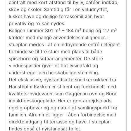
centralt med kort afstand til byliv, caféer, indkøb,
skov og skoler. Samtidig får I en veludnyttet,
lukket have og dejlige terrassemiljøer, hvor
privatliv og ro kan nydes.
Boligen rummer 301 m² – 184 m² bolig og 117 m²
kælder med mange anvendelsesmuligheder. I
stueplan mødes I af en indbydende entré i elegant
forbindelse til tre stuer med plads til både
spisebord og sofaarrangementer. De store
vinduespartier giver et flot lysindfald og
understreger den herskabelige stemning.
Det eksklusive, nyistandsatte snedkerkøkken fra
Hanstholm Køkken er stilrent og funktionelt med
kvalitets-hvidevarer som Gaggenau ovn og Bora
induktionskogeplade. Her er god arbejdsplads,
rigelig opbevaring og naturligt samlingspunkt for
familien. Alrummet ligger i åben forbindelse med
direkte adgang til terrasse og have. I stueplan
findes også et nyistandsat toilet.