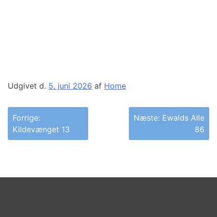
Udgivet d.
5. juni 2026
af
Home
Indlægsnavigation
Forrige:
Næste:
Ewalds Alle
Kildevænget 13
86