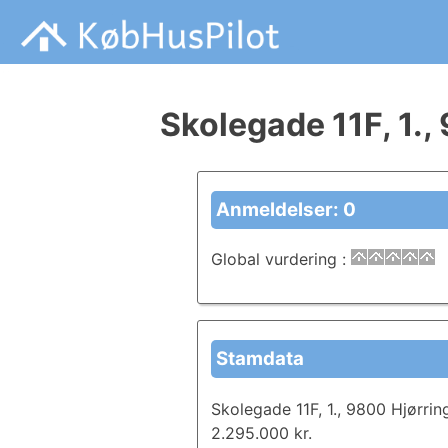
Skip
Hvad Er Ikke Med I En salgsopstilling, Tilstandsrapport, en
Købhuspilot handler om anmeldelser i forbindelse med di
to
content
Skolegade 11F, 1.,
Anmeldelser: 0
Global vurdering
:
Stamdata
Skolegade 11F, 1., 9800 Hjørrin
2.295.000 kr.