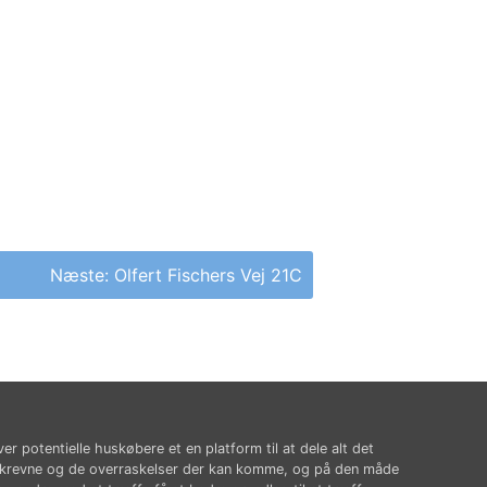
Næste:
Olfert Fischers Vej 21C
ver potentielle huskøbere et en platform til at dele alt det
krevne og de overraskelser der kan komme, og på den måde