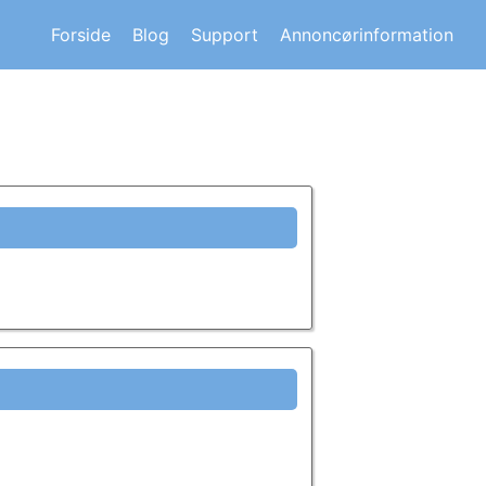
s om andre huskøberes oplevelser.
Forside
Blog
Support
Annoncørinformation