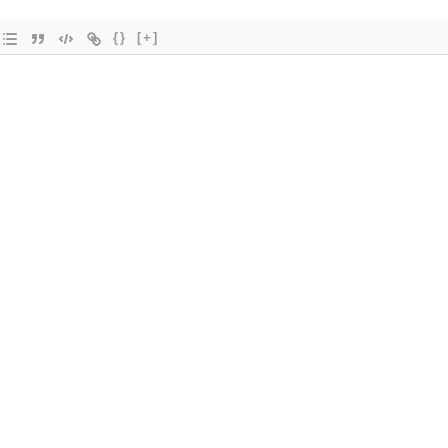
{}
[+]