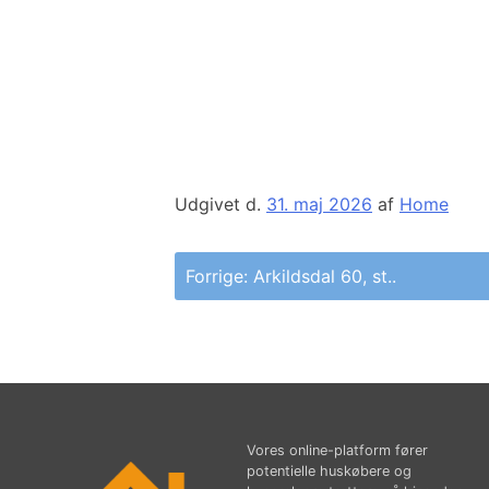
Udgivet d.
31. maj 2026
af
Home
Indlægsnavigation
Forrige:
Arkildsdal 60, st..
Vores online-platform fører
potentielle huskøbere og