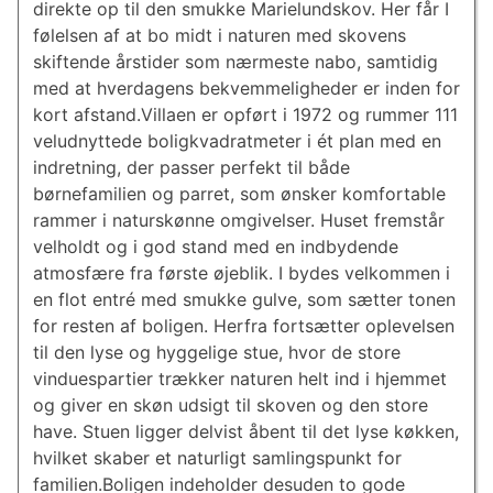
direkte op til den smukke Marielundskov. Her får I
følelsen af at bo midt i naturen med skovens
skiftende årstider som nærmeste nabo, samtidig
med at hverdagens bekvemmeligheder er inden for
kort afstand.Villaen er opført i 1972 og rummer 111
veludnyttede boligkvadratmeter i ét plan med en
indretning, der passer perfekt til både
børnefamilien og parret, som ønsker komfortable
rammer i naturskønne omgivelser. Huset fremstår
velholdt og i god stand med en indbydende
atmosfære fra første øjeblik. I bydes velkommen i
en flot entré med smukke gulve, som sætter tonen
for resten af boligen. Herfra fortsætter oplevelsen
til den lyse og hyggelige stue, hvor de store
vinduespartier trækker naturen helt ind i hjemmet
og giver en skøn udsigt til skoven og den store
have. Stuen ligger delvist åbent til det lyse køkken,
hvilket skaber et naturligt samlingspunkt for
familien.Boligen indeholder desuden to gode