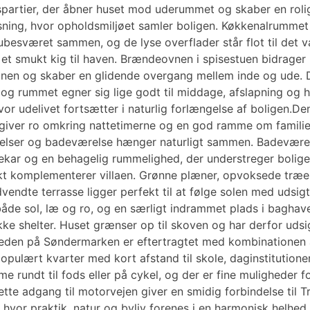
rtier, der åbner huset mod uderummet og skaber en rolig
løsning, hvor opholdsmiljøet samler boligen. Køkkenalrummet
esværet sammen, og de lyse overflader står flot til det v
g et smukt kig til haven. Brændeovnen i spisestuen bidrage
n og skaber en glidende overgang mellem inde og ude. De 
, og rummet egner sig lige godt til middage, afslapning o
vor udelivet fortsætter i naturlig forlængelse af boligen.De
 giver ro omkring nattetimerne og en god ramme om familiel
lser og badeværelse hænger naturligt sammen. Badeværel
rnekar og en behagelig rummelighed, der understreger bolig
ukt komplementerer villaen. Grønne plæner, opvoksede træe
dte terrasse ligger perfekt til at følge solen med udsigt t
åde sol, læ og ro, og en særligt indrammet plads i baghav
ke shelter. Huset grænser op til skoven og har derfor udsi
heden på Søndermarken er eftertragtet med kombinationen 
opulært kvarter med kort afstand til skole, daginstitutioner
e rundt til fods eller på cykel, og der er fine muligheder fo
ette adgang til motorvejen giver en smidig forbindelse til 
a, hvor praktik, natur og byliv forenes i en harmonisk helhed.