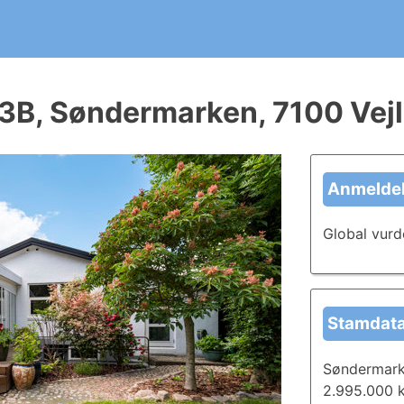
ergirapport?
t kommende huskøb. Skriv og del anmeldelser i dag, og læ
3B, Søndermarken, 7100 Vej
Anmeldel
Global vurd
Stamdat
Søndermark
2.995.000 k