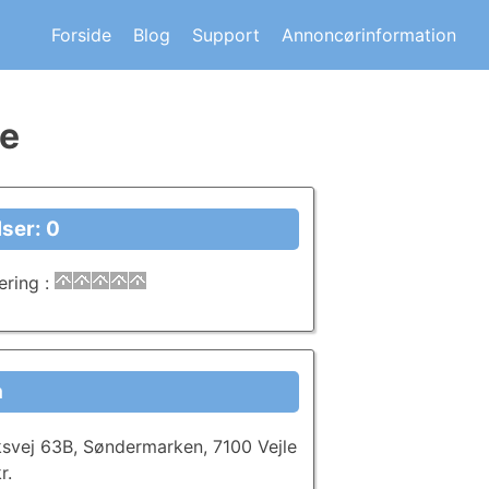
s om andre huskøberes oplevelser.
Forside
Blog
Support
Annoncørinformation
le
ser: 0
ering
:
a
svej 63B, Søndermarken, 7100 Vejle
r.