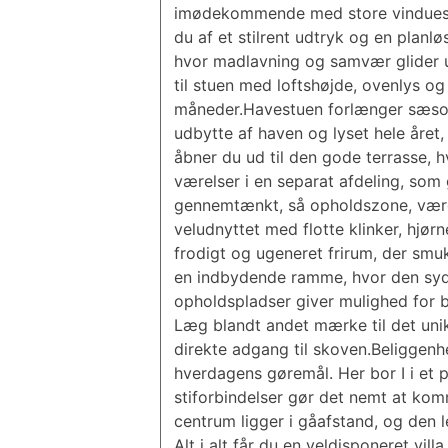
imødekommende med store vinduespa
du af et stilrent udtryk og en plan
hvor madlavning og samvær glider ub
til stuen med loftshøjde, ovenlys o
måneder.Havestuen forlænger sæsone
udbytte af haven og lyset hele året
åbner du ud til den gode terrasse, h
værelser i en separat afdeling, som
gennemtænkt, så opholdszone, være
veludnyttet med flotte klinker, hjø
frodigt og ugeneret frirum, der sm
en indbydende ramme, hvor den sydven
opholdspladser giver mulighed for b
Læg blandt andet mærke til det unik
direkte adgang til skoven.Beliggen
hverdagens gøremål. Her bor I i et p
stiforbindelser gør det nemt at komm
centrum ligger i gåafstand, og den l
Alt i alt får du en veldisponeret vill