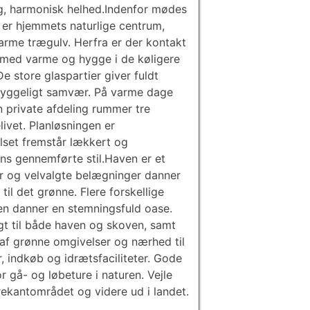
, harmonisk helhed.Indenfor mødes
 er hjemmets naturlige centrum,
arme trægulv. Herfra er der kontakt
r med varme og hygge i de køligere
store glaspartier giver fuldt
g hyggeligt samvær. På varme dage
n private afdeling rummer tre
ivet. Planløsningen er
set fremstår lækkert og
ens gennemførte stil.Haven er et
r og velvalgte belægninger danner
il det grønne. Flere forskellige
en danner en stemningsfuld oase.
gt til både haven og skoven, samt
af grønne omgivelser og nærhed til
, indkøb og idrætsfaciliteter. Gode
r gå- og løbeture i naturen. Vejle
Trekantområdet og videre ud i landet.