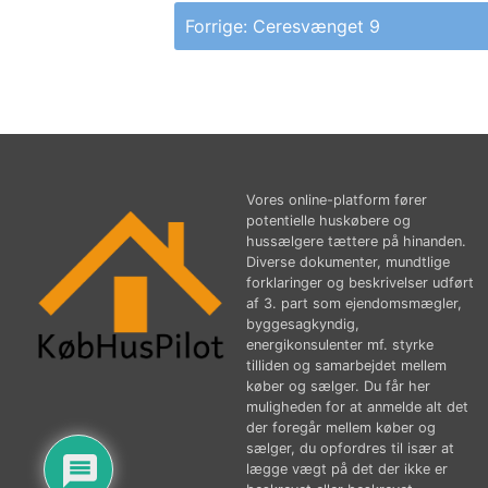
Indlægsnavigation
Forrige:
Ceresvænget 9
Vores online-platform fører
potentielle huskøbere og
hussælgere tættere på hinanden.
Diverse dokumenter, mundtlige
forklaringer og beskrivelser udført
af 3. part som ejendomsmægler,
byggesagkyndig,
energikonsulenter mf. styrke
tilliden og samarbejdet mellem
køber og sælger. Du får her
muligheden for at anmelde alt det
der foregår mellem køber og
sælger, du opfordres til især at
lægge vægt på det der ikke er