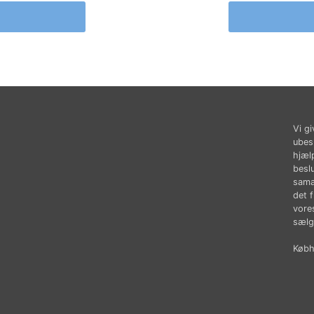
Vi gi
ubes
hjæl
besl
sama
det 
vores
sælg
Købhu