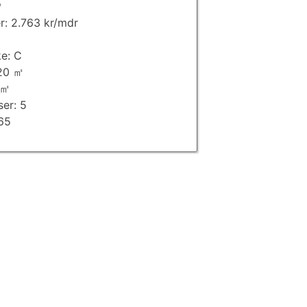
㎡
er: 2.763 kr/mdr
e: C
120 ㎡
 ㎡
ser: 5
965