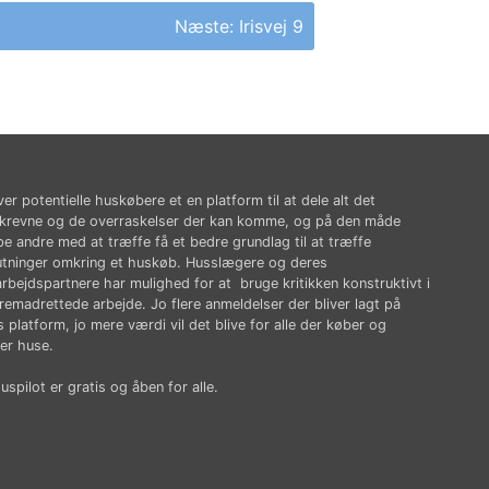
Næste:
Irisvej 9
ver potentielle huskøbere et en platform til at dele alt det
krevne og de overraskelser der kan komme, og på den måde
pe andre med at træffe få et bedre grundlag til at træffe
utninger omkring et huskøb. Husslægere og deres
rbejdspartnere har mulighed for at bruge kritikken konstruktivt i
fremadrettede arbejde. Jo flere anmeldelser der bliver lagt på
 platform, jo mere værdi vil det blive for alle der køber og
er huse.
spilot er gratis og åben for alle.