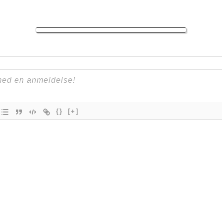
{}
[+]