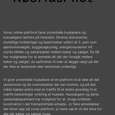
Vores online-platform fører potentielle huskøbere og
hussælgere tættere på hinanden. Diverse dokumenter,
mundtlige forklaringer og beskrivelser udført af 3. part som
ejendomsmægler, byggesagkyndig, energikonsulenter mf.
styrke tilliden og samarbejdet mellem køber og sælger. Du får
her muligheden for at anmelde alt det der foregår mellem
køber og sælger, du opfordres til især at lægge vægt på det
der ikke er beskrevet eller beskrevet ordentligt.
Vi giver potentielle huskøbere et en platform til at dele alt det
ubeskrevne og de overraskelser der kan komme, og på den
måde hjælpe andre med at træffe få et bedre grundlag til at
træffe beslutninger omkring et huskøb. Husslægere og deres
samarbejdspartnere har mulighed for at bruge kritikken
konstruktivt i det fremadrettede arbejde. Jo flere anmeldelser
der bliver lagt på vores platform, jo mere værdi vil det blive for
alle der køber og sælger huse.