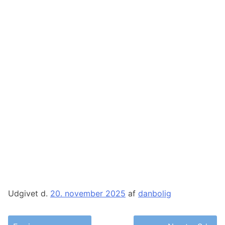
Udgivet d.
20. november 2025
af
danbolig
Indlægsnavigation