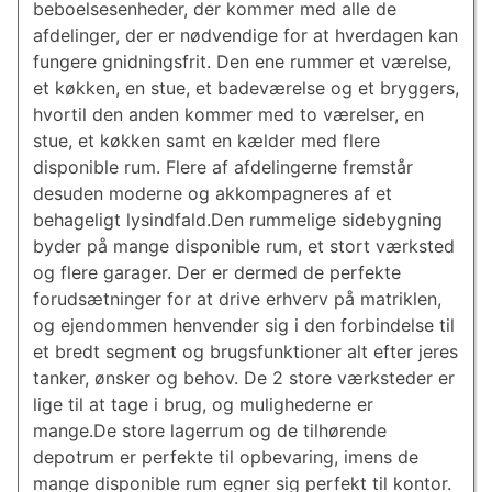
beboelsesenheder, der kommer med alle de
afdelinger, der er nødvendige for at hverdagen kan
fungere gnidningsfrit. Den ene rummer et værelse,
et køkken, en stue, et badeværelse og et bryggers,
hvortil den anden kommer med to værelser, en
stue, et køkken samt en kælder med flere
disponible rum. Flere af afdelingerne fremstår
desuden moderne og akkompagneres af et
behageligt lysindfald.Den rummelige sidebygning
byder på mange disponible rum, et stort værksted
og flere garager. Der er dermed de perfekte
forudsætninger for at drive erhverv på matriklen,
og ejendommen henvender sig i den forbindelse til
et bredt segment og brugsfunktioner alt efter jeres
tanker, ønsker og behov. De 2 store værksteder er
lige til at tage i brug, og mulighederne er
mange.De store lagerrum og de tilhørende
depotrum er perfekte til opbevaring, imens de
mange disponible rum egner sig perfekt til kontor.