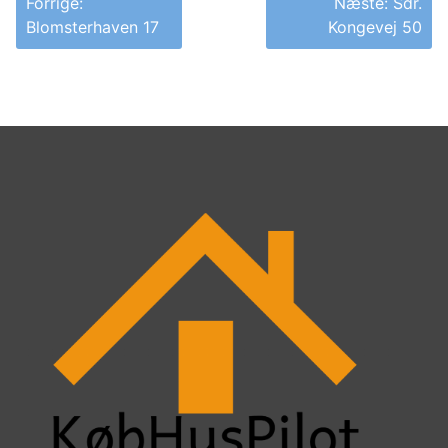
Forrige:
Næste:
Sdr.
Blomsterhaven 17
Kongevej 50