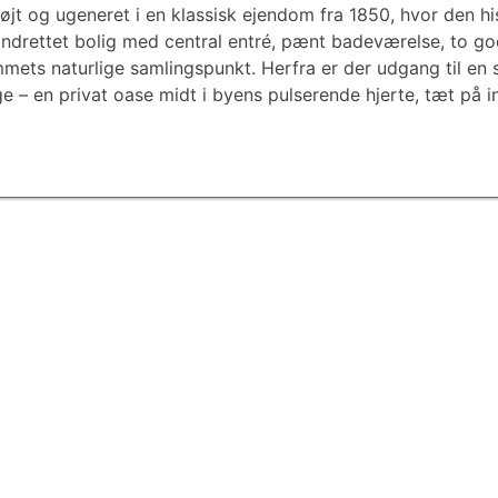
r højt og ugeneret i en klassisk ejendom fra 1850, hvor den 
indrettet bolig med central entré, pænt badeværelse, to go
ets naturlige samlingspunkt. Herfra er der udgang til en s
 – en privat oase midt i byens pulserende hjerte, tæt på i