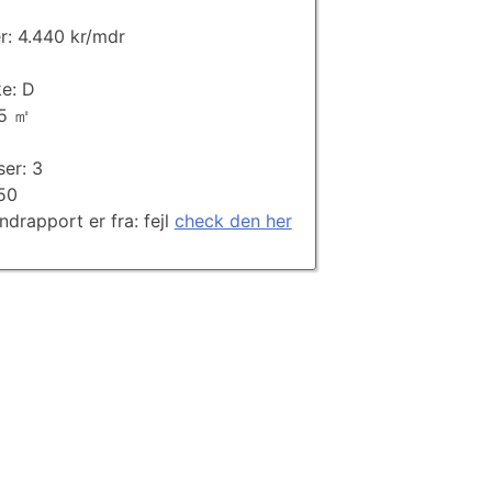
er: 4.440 kr/mdr
e: D
85 ㎡
ser: 3
850
andrapport er fra: fejl
check den her