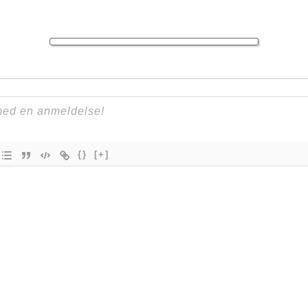
{}
[+]