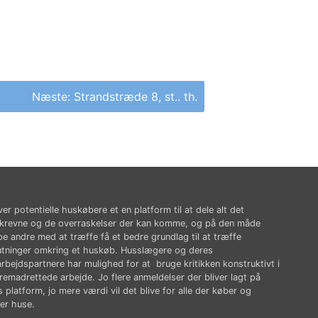
Næste:
Strandstræde 8, st.. th.
ver potentielle huskøbere et en platform til at dele alt det
krevne og de overraskelser der kan komme, og på den måde
pe andre med at træffe få et bedre grundlag til at træffe
utninger omkring et huskøb. Husslægere og deres
rbejdspartnere har mulighed for at bruge kritikken konstruktivt i
fremadrettede arbejde. Jo flere anmeldelser der bliver lagt på
 platform, jo mere værdi vil det blive for alle der køber og
er huse.