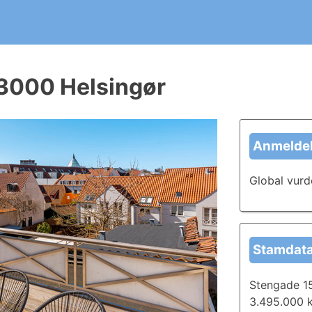
ergirapport?
t kommende huskøb. Skriv og del anmeldelser i dag, og læ
 3000 Helsingør
Anmeldel
Global vurd
Stamdat
Stengade 15
3.495.000 k