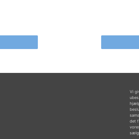
Vi gi
ubes
hjæl
besl
sama
det 
vores
sælg