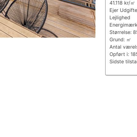
41.118 kr/㎡
Ejer Udgift
Lejlighed
Energimærk
Størrelse: 
Grund: ㎡
Antal værel
Opført i: 1
Sidste tilst