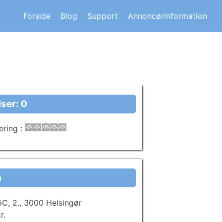
s om andre huskøberes oplevelser.
Forside
Blog
Support
Annoncørinformation
ser: 0
ering
:
a
C, 2., 3000 Helsingør
r.