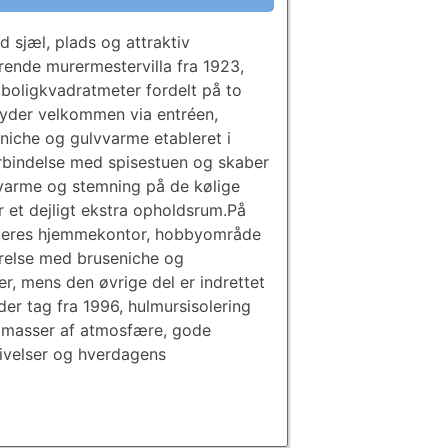
 sjæl, plads og attraktiv
rende murermestervilla fra 1923,
 boligkvadratmeter fordelt på to
byder velkommen via entréen,
eniche og gulvvarme etableret i
rbindelse med spisestuen og skaber
 varme og stemning på de kølige
 et dejligt ekstra opholdsrum.På
ableres hjemmekontor, hobbyområde
relse med bruseniche og
, mens den øvrige del er indrettet
er tag fra 1996, hulmursisolering
ed masser af atmosfære, gode
ivelser og hverdagens