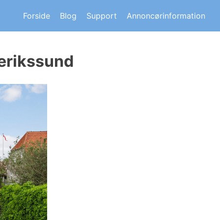
s om andre huskøberes oplevelser.
Forside
Blog
Support
Annoncørinformation
erikssund