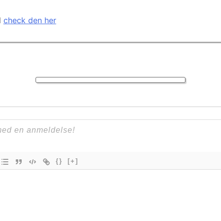
l
check den her
{}
[+]