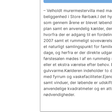
– Velholdt murermestervilla med ma
beliggenhed i Store Rørbæk.I det hy
som gennem årene er blevet løbende 
plan samt en anvendelig kælder, der
hvorfra der er adgang til en fordel
2007 samt et rummeligt soveværelse
et naturligt samlingspunkt for fam
dage, og herfra er der direkte udga
førstesalen mødes I af en rummeli
eller et ekstra værelse efter beho
gulvvarme.Kælderen indeholder to di
med fyrrum og vaskefaciliteter.Ejen
samt vinduer, der løbende er udskif
anvendelige kvadratmeter og en att
nødvendigheder.