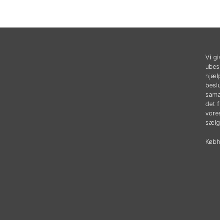
Vi gi
ubes
hjæl
besl
sama
det 
vores
sælg
Købhu