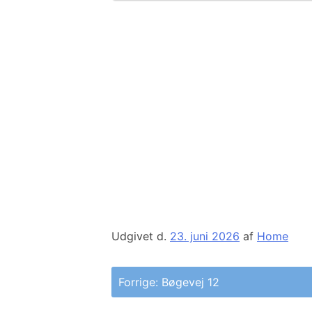
Udgivet d.
23. juni 2026
af
Home
Indlægsnavigation
Forrige:
Bøgevej 12