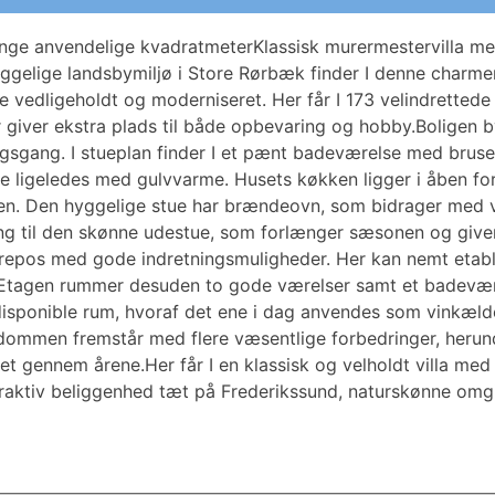
nge anvendelige kvadratmeterKlassisk murermestervilla med
ggelige landsbymiljø i Store Rørbæk finder I denne charme
vedligeholdt og moderniseret. Her får I 173 velindrettede
 giver ekstra plads til både opbevaring og hobby.Boligen 
ingsgang. I stueplan finder I et pænt badeværelse med brus
 ligeledes med gulvvarme. Husets køkken ligger i åben fo
ilien. Den hyggelige stue har brændeovn, som bidrager med
ng til den skønne udestue, som forlænger sæsonen og giver
g repos med gode indretningsmuligheder. Her kan nemt et
v. Etagen rummer desuden to gode værelser samt et badevæ
sponible rum, hvoraf det ene i dag anvendes som vinkælder
dommen fremstår med flere væsentlige forbedringer, herund
tet gennem årene.Her får I en klassisk og velholdt villa m
raktiv beliggenhed tæt på Frederikssund, naturskønne omg