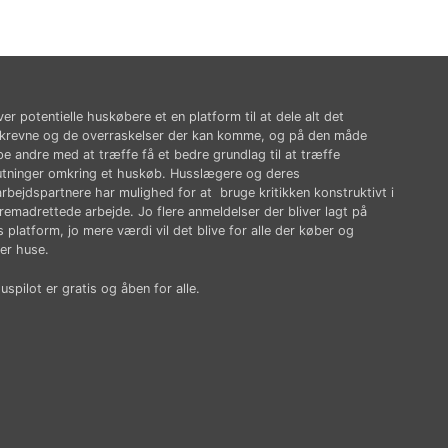
ver potentielle huskøbere et en platform til at dele alt det
krevne og de overraskelser der kan komme, og på den måde
pe andre med at træffe få et bedre grundlag til at træffe
utninger omkring et huskøb. Husslægere og deres
rbejdspartnere har mulighed for at bruge kritikken konstruktivt i
fremadrettede arbejde. Jo flere anmeldelser der bliver lagt på
 platform, jo mere værdi vil det blive for alle der køber og
er huse.
spilot er gratis og åben for alle.