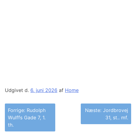
Udgivet d.
6. juni 2026
af
Home
Indlægsnavigation
Forrige:
Rudolph
Næste:
Jordbrovej
Wulffs Gade 7, 1.
31, st.. mf.
th.