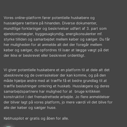
Vores online-platform fører potentielle huskøbere og
hussælgere tættere på hinanden. Diverse dokumenter,
mundtlige forklaringer og beskrivelser udført af 3. part som
ejendomsmægler, byggesagkyndig, energikonsulenter mf.
styrke tilliden og samarbejdet mellem køber og sælger. Du får
her muligheden for at anmelde alt det der foregår mellem
køber og sælger, du opfordres til især at lægge vægt på det
der ikke er beskrevet eller beskrevet ordentligt.
Vi giver potentielle huskøbere et en platform til at dele alt det
ubeskrevne og de overraskelser der kan komme, og på den
måde hjælpe andre med at træffe få et bedre grundlag til at
træffe beslutninger omkring et huskøb. Husslægere og deres
samarbejdspartnere har mulighed for at bruge kritikken
konstruktivt i det fremadrettede arbejde. Jo flere anmeldelser
der bliver lagt på vores platform, jo mere værdi vil det blive for
alle der køber og sælger huse.
Købhuspilot er gratis og åben for alle.