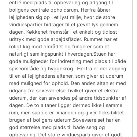
entré med plads til opbevaring og adgang til
boligens centrale opholdsrum. Herfra åbner
lejligheden sig op i et lyst miljø, hvor de store
vinduespartier bidrager til et jævnt lys gennem
dagen. Køkkenet fremstår i et enkelt og tidløst
udtryk med gode arbejdsflader. Rummet har et
roligt kig mod området og fungerer som et
naturligt samlingspunkt i hverdagen.Stuen har
gode muligheder for indretning med plads til både
spiseområde og hyggekrog.. Herfra er der adgang
til en af lejlighedens altaner, som giver et uderum
med mulighed for ophold. Den anden altan er med
udgang fra soveværelse, hvilket giver et ekstra
uderum, der kan anvendes på andre tidspunkter af
dagen. De to altaner ligger dermed ikke i samme
rum, men supplerer hinanden og giver fleksibilitet i
brugen af boligens uderum.Soveværelset har en
god størrelse med plads til både seng og
opbevaring. Det store vinduesparti giver et godt