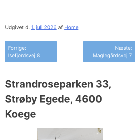
Udgivet d.
1. juli 2026
af
Home
Indlægsnavigation
Forrige:
Næste:
Isefjordsvej 8
Maglegårdsvej 7
Strandroseparken 33,
Strøby Egede, 4600
Koege