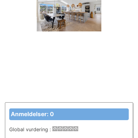
Anmeldelser: 0
Global vurdering
: