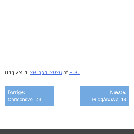
Udgivet d.
29. april 2026
af
EDC
Indlægsnavigation
Forrige:
Næste:
Carlsensvej 29
Pilegårdsvej 13