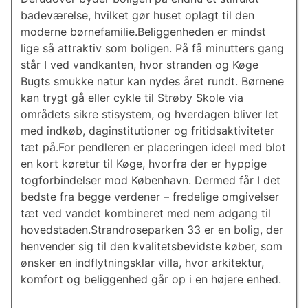
badeværelse, hvilket gør huset oplagt til den
moderne børnefamilie.Beliggenheden er mindst
lige så attraktiv som boligen. På få minutters gang
står I ved vandkanten, hvor stranden og Køge
Bugts smukke natur kan nydes året rundt. Børnene
kan trygt gå eller cykle til Strøby Skole via
områdets sikre stisystem, og hverdagen bliver let
med indkøb, daginstitutioner og fritidsaktiviteter
tæt på.For pendleren er placeringen ideel med blot
en kort køretur til Køge, hvorfra der er hyppige
togforbindelser mod København. Dermed får I det
bedste fra begge verdener – fredelige omgivelser
tæt ved vandet kombineret med nem adgang til
hovedstaden.Strandroseparken 33 er en bolig, der
henvender sig til den kvalitetsbevidste køber, som
ønsker en indflytningsklar villa, hvor arkitektur,
komfort og beliggenhed går op i en højere enhed.