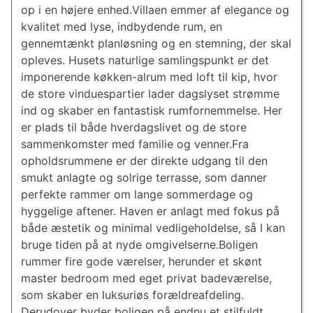
op i en højere enhed.Villaen emmer af elegance og
kvalitet med lyse, indbydende rum, en
gennemtænkt planløsning og en stemning, der skal
opleves. Husets naturlige samlingspunkt er det
imponerende køkken-alrum med loft til kip, hvor
de store vinduespartier lader dagslyset strømme
ind og skaber en fantastisk rumfornemmelse. Her
er plads til både hverdagslivet og de store
sammenkomster med familie og venner.Fra
opholdsrummene er der direkte udgang til den
smukt anlagte og solrige terrasse, som danner
perfekte rammer om lange sommerdage og
hyggelige aftener. Haven er anlagt med fokus på
både æstetik og minimal vedligeholdelse, så I kan
bruge tiden på at nyde omgivelserne.Boligen
rummer fire gode værelser, herunder et skønt
master bedroom med eget privat badeværelse,
som skaber en luksuriøs forældreafdeling.
Derudover byder boligen på endnu et stilfuldt