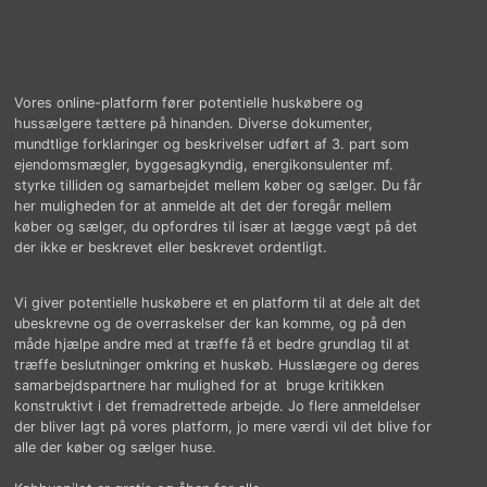
Vores online-platform fører potentielle huskøbere og
hussælgere tættere på hinanden. Diverse dokumenter,
mundtlige forklaringer og beskrivelser udført af 3. part som
ejendomsmægler, byggesagkyndig, energikonsulenter mf.
styrke tilliden og samarbejdet mellem køber og sælger. Du får
her muligheden for at anmelde alt det der foregår mellem
køber og sælger, du opfordres til især at lægge vægt på det
der ikke er beskrevet eller beskrevet ordentligt.
Vi giver potentielle huskøbere et en platform til at dele alt det
ubeskrevne og de overraskelser der kan komme, og på den
måde hjælpe andre med at træffe få et bedre grundlag til at
træffe beslutninger omkring et huskøb. Husslægere og deres
samarbejdspartnere har mulighed for at bruge kritikken
konstruktivt i det fremadrettede arbejde. Jo flere anmeldelser
der bliver lagt på vores platform, jo mere værdi vil det blive for
alle der køber og sælger huse.