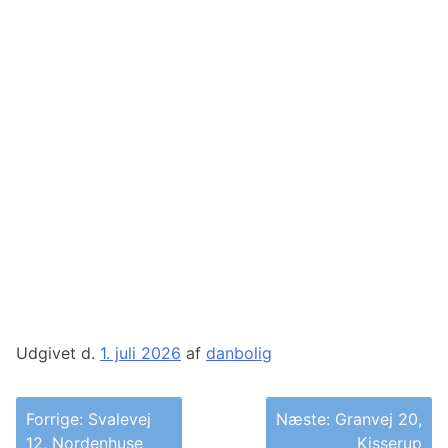
Udgivet d.
1. juli 2026
af
danbolig
Indlægsnavigation
Forrige:
Svalevej
Næste:
Granvej 20,
12, Nordenhuse
Kisserup