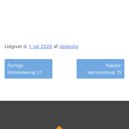
Udgivet d.
1. juli 2026
af
danbolig
Indlægsnavigation
Forrige:
Næste:
Himmelevvej 21
Vermundsvej 15