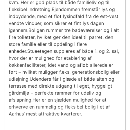
kvm. Her er god plads til både familieliv og til
fleksibel indretning.Ejendommen fremstår lys og
indbydende, med et flot lysindfald fra de øst-vest
vendte vinduer, som sikrer et fint lys dagen
igennem.Boligen rummer tre badeværelser og i alt
fire toiletter, hvilket gør den ideel til parret, den
store familie eller til opdeling i flere
enheder.Stueetagen suppleres af både 1. og 2. sal,
hvor der er mulighed for etablering af
køkkenfaciliteter, idet vand og afløb allerede er
ført – hvilket muliggør f.eks. generationsbolig eller
udlejning.Udendørs får I glæde af både altan og
terrasse med direkte udgang til eget, hyggeligt
gårdmiljø – perfekte rammer for udeliv og
afslapning.Her er en sjælden mulighed for at
erhverve en rummelig og fleksibel bolig i et af
Aarhus’ mest attraktive kvarterer.