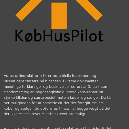
Vores online-platform fører potentielle huskøbere og
hussælgere tættere på hinanden. Diverse dokumenter,
mundtlige forklaringer og beskrivelser udført af 3. part som
ejendomsmægler, byggesagkyndig, energikonsulenter mf.
styrke tilliden og samarbejdet mellem køber og sælger. Du får
her muligheden for at anmelde alt det der foregår mellem
køber og sælger, du opfordres til især at lægge vægt på det
der ikke er beskrevet eller beskrevet ordentligt.
Vi giver potentielle huskøbere et en platform til at dele alt det