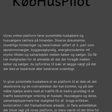
Vores online-platform fører potentielle huskøbere og
hussælgere tættere på hinanden. Diverse dokumenter,
mundtlige forklaringer og beskrivelser udført af 3. part som
ejendomsmægler, byggesagkyndig, energikonsulenter mf.
styrke tilliden og samarbejdet mellem køber og sælger. Du får
her muligheden for at anmelde alt det der foregår mellem
køber og sælger, du opfordres til især at lægge vægt på det
der ikke er beskrevet eller beskrevet ordentligt.
Vi giver potentielle huskøbere et en platform til at dele alt det
ubeskrevne og de overraskelser der kan komme, og på den
måde hjælpe andre med at træffe få et bedre grundlag til at
træffe beslutninger omkring et huskøb. Husslægere og deres
samarbejdspartnere har mulighed for at bruge kritikken
konstruktivt i det fremadrettede arbejde. Jo flere anmeldelser
der bliver lagt på vores platform, jo mere værdi vil det blive for