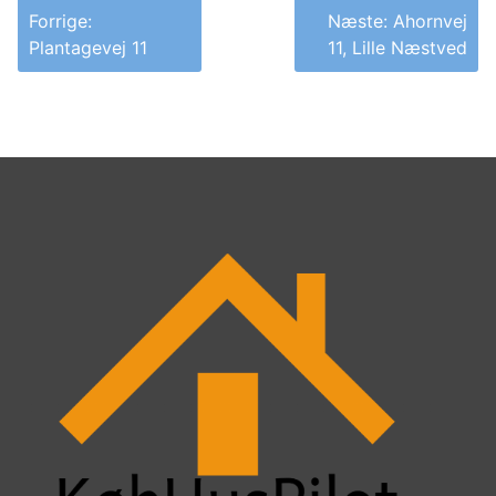
Indlægsnavigation
Forrige:
Næste:
Ahornvej
Plantagevej 11
11, Lille Næstved