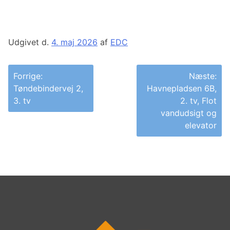
Udgivet d.
4. maj 2026
af
EDC
Indlægsnavigation
Forrige:
Næste:
Tøndebindervej 2,
Havnepladsen 6B,
3. tv
2. tv, Flot
vandudsigt og
elevator