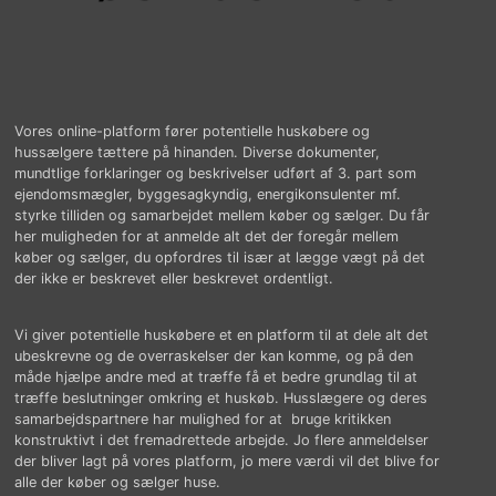
Vores online-platform fører potentielle huskøbere og
hussælgere tættere på hinanden. Diverse dokumenter,
mundtlige forklaringer og beskrivelser udført af 3. part som
ejendomsmægler, byggesagkyndig, energikonsulenter mf.
styrke tilliden og samarbejdet mellem køber og sælger. Du får
her muligheden for at anmelde alt det der foregår mellem
køber og sælger, du opfordres til især at lægge vægt på det
der ikke er beskrevet eller beskrevet ordentligt.
Vi giver potentielle huskøbere et en platform til at dele alt det
ubeskrevne og de overraskelser der kan komme, og på den
måde hjælpe andre med at træffe få et bedre grundlag til at
træffe beslutninger omkring et huskøb. Husslægere og deres
samarbejdspartnere har mulighed for at bruge kritikken
konstruktivt i det fremadrettede arbejde. Jo flere anmeldelser
der bliver lagt på vores platform, jo mere værdi vil det blive for
alle der køber og sælger huse.