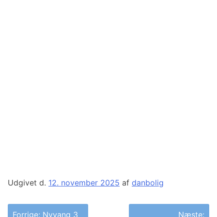
Udgivet d.
12. november 2025
af
danbolig
Indlægsnavigation
Forrige:
Nyvang 3
Næste: