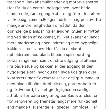
transport, indkøbsmuligheder og motorvejsnettet.
Her får du en central beliggenhed, hvor både
studerende, førstegangskøbere og forældrekøbere
vil føle sig hjemme.Boligen adskiller sig positivt fra
mange andre lejligheder i området, da den
oprindelige planløsning er ændret. Stuen er flyttet
ind ved siden af køkkenet, hvilket skaber en langt
mere moderne og åben indretning med hyggelige
køkken-alrum-vibes. Her får du et skønt
opholdsrum med plads til både spisebord og
sofaarrangement samt direkte udgang til altanen.
Fra både stue og køkken er der adgang til den
hyggelige altan, hvor du kan nyde udsigten over
kvarterets tage.Soveværelset er dejligt rummeligt
med plads til både dobbeltseng, garderobeskab
og skrivebord, hvilket gør lejligheden særligt
attraktiv for både singler og par.Badeværelset er
flot renoveret og fremstår langt mere funktionelt
end mange tilsvarende lejligheder i området. Her