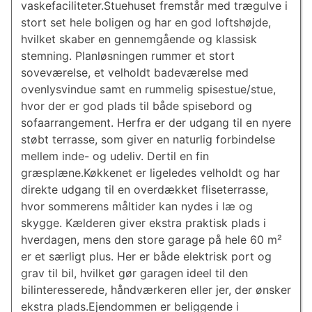
vaskefaciliteter.Stuehuset fremstår med trægulve i
stort set hele boligen og har en god loftshøjde,
hvilket skaber en gennemgående og klassisk
stemning. Planløsningen rummer et stort
soveværelse, et velholdt badeværelse med
ovenlysvindue samt en rummelig spisestue/stue,
hvor der er god plads til både spisebord og
sofaarrangement. Herfra er der udgang til en nyere
støbt terrasse, som giver en naturlig forbindelse
mellem inde- og udeliv. Dertil en fin
græsplæne.Køkkenet er ligeledes velholdt og har
direkte udgang til en overdækket fliseterrasse,
hvor sommerens måltider kan nydes i læ og
skygge. Kælderen giver ekstra praktisk plads i
hverdagen, mens den store garage på hele 60 m²
er et særligt plus. Her er både elektrisk port og
grav til bil, hvilket gør garagen ideel til den
bilinteresserede, håndværkeren eller jer, der ønsker
ekstra plads.Ejendommen er beliggende i