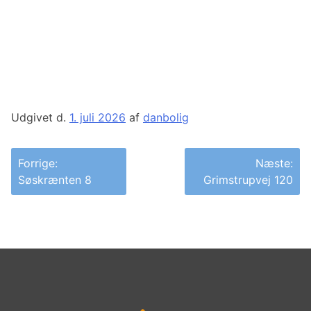
Udgivet d.
1. juli 2026
af
danbolig
Indlægsnavigation
Forrige:
Næste:
Søskrænten 8
Grimstrupvej 120