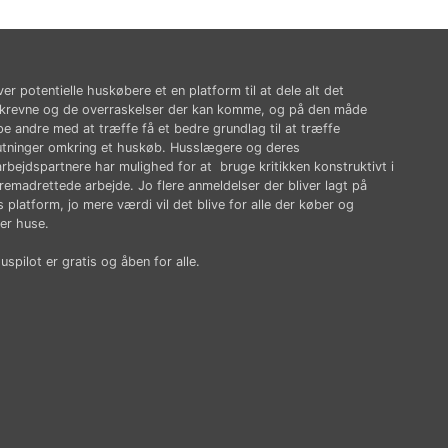
ver potentielle huskøbere et en platform til at dele alt det
krevne og de overraskelser der kan komme, og på den måde
pe andre med at træffe få et bedre grundlag til at træffe
utninger omkring et huskøb. Husslægere og deres
rbejdspartnere har mulighed for at bruge kritikken konstruktivt i
fremadrettede arbejde. Jo flere anmeldelser der bliver lagt på
 platform, jo mere værdi vil det blive for alle der køber og
er huse.
spilot er gratis og åben for alle.