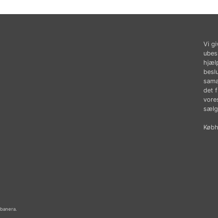
Vi gi
ubes
hjæl
besl
sama
det 
vores
sælg
Købhu
abanera.