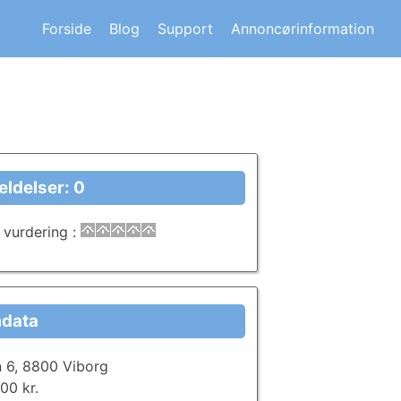
s om andre huskøberes oplevelser.
Forside
Blog
Support
Annoncørinformation
ldelser: 0
 vurdering
:
data
 6, 8800 Viborg
00 kr.