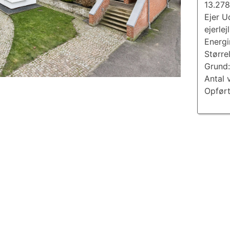
13.278
Ejer U
ejerlej
Energ
Større
Grund
Antal 
Opført