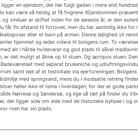
 ligger en ejendom, der har fulgt gaden i mere end hundr
 du kan være så heldig at få fingrene i!Ejendommen præsen
g vinduer er skiftet inden for de seneste år, er den auten
du får fin afstand til fortovet, men du har samtidig ikke for
øbsposer eller et barn på armen. Denne lejlighed vil nemlig
n samler hjemmet og leder videre til boligens rum. To værels
k med alt i hårde hvidevarer og god plads til såvel madlavn
, er det muligt at åbne op til stuen. Og apropos stuen: De
rs. Badeværelset med separat bruseniche og udluftningsvind
rum samt leje af et festlokale via ejerforeningen. Boligens
 gårdmiljø med springvand, mens du i modsatte retning finde
liver heller ikke et tema i hverdagen, for der er gode park
 både Nørresø og Søndersø, og lige så tæt på finder du Vi
der, der ligger side om side med de historiske byhuse i og 
vor roen har sin plads.