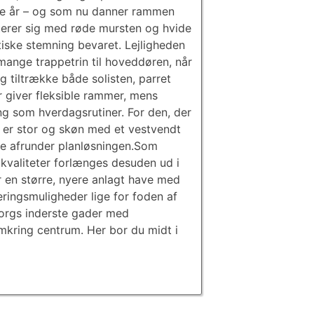
ede år – og som nu danner rammen
terer sig med røde mursten og hvide
tiske stemning bevaret. Lejligheden
 mange trappetrin til hoveddøren, når
 tiltrække både solisten, parret
er giver fleksible rammer, mens
ing som hverdagsrutiner. For den, der
n er stor og skøn med et vestvendt
ue afrunder planløsningen.Som
 kvaliteter forlænges desuden ud i
r en større, nyere anlagt have med
eringsmuligheder lige for foden af
borgs inderste gader med
omkring centrum. Her bor du midt i