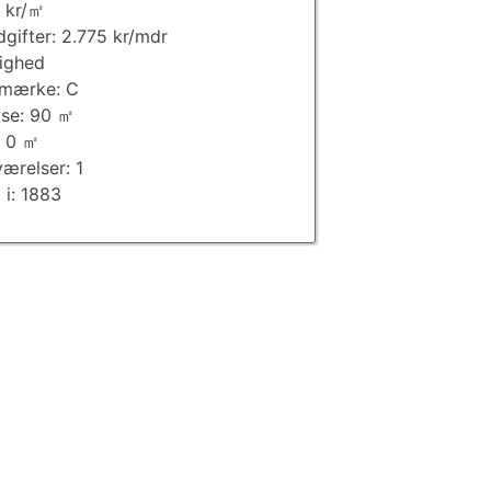
 kr/㎡
dgifter: 2.775 kr/mdr
lighed
imærke: C
lse: 90 ㎡
: 0 ㎡
værelser: 1
 i: 1883