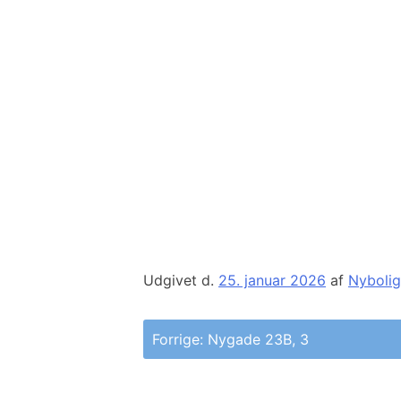
Udgivet d.
25. januar 2026
af
Nybolig
Indlægsnavigation
Forrige:
Nygade 23B, 3