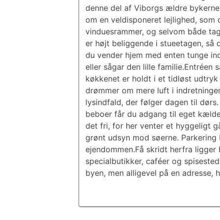
denne del af Viborgs ældre bykerne
om en veldisponeret lejlighed, som
vinduesrammer, og selvom både tag o
er højt beliggende i stueetagen, så 
du vender hjem med enten tunge indk
eller sågar den lille familie.Entrée
køkkenet er holdt i et tidløst udtry
drømmer om mere luft i indretningen
lysindfald, der følger dagen til dø
beboer får du adgang til eget kælder
det fri, for her venter et hyggeligt
grønt udsyn mod søerne. Parkering b
ejendommen.Få skridt herfra ligger
specialbutikker, caféer og spiseste
byen, men alligevel på en adresse, h