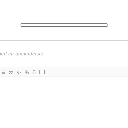
{}
[+]