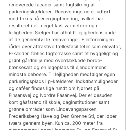
renoverede facader samt fugtsikring af
parkeringskælderen. Renoveringerne er udført
med fokus på energioptimering, hvilket har
resulteret i et meget lavt varmeforbrug i
lejligheden. Sælger har afholdt lejlighedens andel
af de gennemførte renoveringer. Ejerforeningen
råder over attraktive fællesfaciliteter som elevator,
P-kælder, fælles tagterrasse samt et hyggeligt og
grønt gårdmiljø med overdækkede borde-
bænkesæt og en legeplads til ejendommens
mindste beboere. Til lejligheden medfølger egen
parkeringsplads i p-kælderen. Indkøbsmuligheder
og caféer findes lige rundt om hjørnet på
Finsensvej og Nordre Fasanvej. Der er desuden
kort gåafstand til skole, daginstitutioner samt
grønne områder som Lindevangsparken,
Frederiksberg Have og Den Grønne Sti, der løber
tværs gennem byen. Kun ca. 200 meter fra