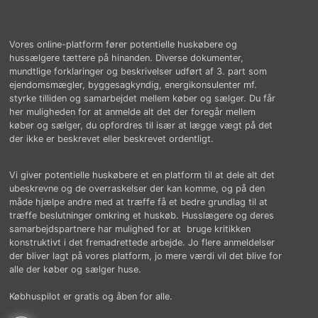
Vores online-platform fører potentielle huskøbere og
hussælgere tættere på hinanden. Diverse dokumenter,
mundtlige forklaringer og beskrivelser udført af 3. part som
ejendomsmægler, byggesagkyndig, energikonsulenter mf.
styrke tilliden og samarbejdet mellem køber og sælger. Du får
her muligheden for at anmelde alt det der foregår mellem
køber og sælger, du opfordres til især at lægge vægt på det
der ikke er beskrevet eller beskrevet ordentligt.
Vi giver potentielle huskøbere et en platform til at dele alt det
ubeskrevne og de overraskelser der kan komme, og på den
måde hjælpe andre med at træffe få et bedre grundlag til at
træffe beslutninger omkring et huskøb. Husslægere og deres
samarbejdspartnere har mulighed for at bruge kritikken
konstruktivt i det fremadrettede arbejde. Jo flere anmeldelser
der bliver lagt på vores platform, jo mere værdi vil det blive for
alle der køber og sælger huse.
Købhuspilot er gratis og åben for alle.