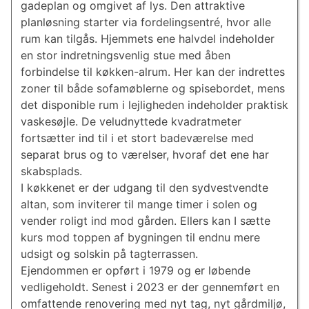
gadeplan og omgivet af lys. Den attraktive
planløsning starter via fordelingsentré, hvor alle
rum kan tilgås. Hjemmets ene halvdel indeholder
en stor indretningsvenlig stue med åben
forbindelse til køkken-alrum. Her kan der indrettes
zoner til både sofamøblerne og spisebordet, mens
det disponible rum i lejligheden indeholder praktisk
vaskesøjle. De veludnyttede kvadratmeter
fortsætter ind til i et stort badeværelse med
separat brus og to værelser, hvoraf det ene har
skabsplads.
I køkkenet er der udgang til den sydvestvendte
altan, som inviterer til mange timer i solen og
vender roligt ind mod gården. Ellers kan I sætte
kurs mod toppen af bygningen til endnu mere
udsigt og solskin på tagterrassen.
Ejendommen er opført i 1979 og er løbende
vedligeholdt. Senest i 2023 er der gennemført en
omfattende renovering med nyt tag, nyt gårdmiljø,