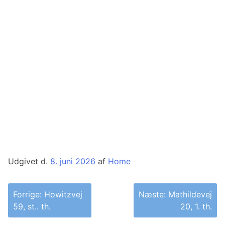
Udgivet d.
8. juni 2026
af
Home
Indlægsnavigation
Forrige:
Howitzvej
Næste:
Mathildevej
59, st.. th.
20, 1. th.