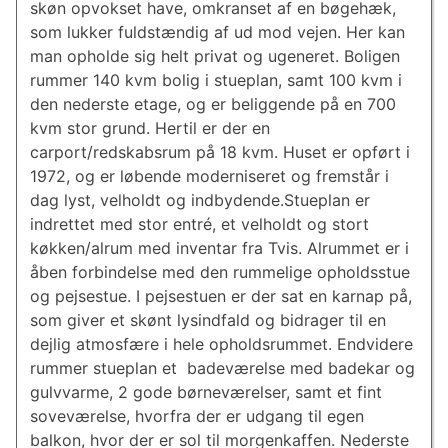
skøn opvokset have, omkranset af en bøgehæk,
som lukker fuldstændig af ud mod vejen. Her kan
man opholde sig helt privat og ugeneret. Boligen
rummer 140 kvm bolig i stueplan, samt 100 kvm i
den nederste etage, og er beliggende på en 700
kvm stor grund. Hertil er der en
carport/redskabsrum på 18 kvm. Huset er opført i
1972, og er løbende moderniseret og fremstår i
dag lyst, velholdt og indbydende.Stueplan er
indrettet med stor entré, et velholdt og stort
køkken/alrum med inventar fra Tvis. Alrummet er i
åben forbindelse med den rummelige opholdsstue
og pejsestue. I pejsestuen er der sat en karnap på,
som giver et skønt lysindfald og bidrager til en
dejlig atmosfære i hele opholdsrummet. Endvidere
rummer stueplan et badeværelse med badekar og
gulvvarme, 2 gode børneværelser, samt et fint
soveværelse, hvorfra der er udgang til egen
balkon, hvor der er sol til morgenkaffen. Nederste