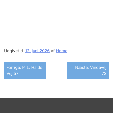
Udgivet d.
12. juni 2026
af
Home
Indlægsnavigation
Forrige:
P. L. Halds
Næste:
Vindevej
Vej 57
73