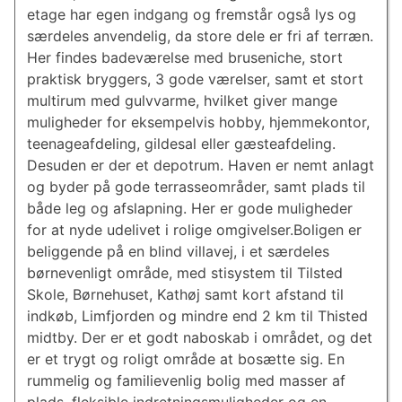
etage har egen indgang og fremstår også lys og
særdeles anvendelig, da store dele er fri af terræn.
Her findes badeværelse med bruseniche, stort
praktisk bryggers, 3 gode værelser, samt et stort
multirum med gulvvarme, hvilket giver mange
muligheder for eksempelvis hobby, hjemmekontor,
teenageafdeling, gildesal eller gæsteafdeling.
Desuden er der et depotrum. Haven er nemt anlagt
og byder på gode terrasseområder, samt plads til
både leg og afslapning. Her er gode muligheder
for at nyde udelivet i rolige omgivelser.Boligen er
beliggende på en blind villavej, i et særdeles
børnevenligt område, med stisystem til Tilsted
Skole, Børnehuset, Kathøj samt kort afstand til
indkøb, Limfjorden og mindre end 2 km til Thisted
midtby. Der er et godt naboskab i området, og det
er et trygt og roligt område at bosætte sig. En
rummelig og familievenlig bolig med masser af