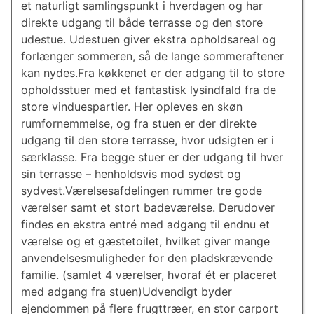
et naturligt samlingspunkt i hverdagen og har
direkte udgang til både terrasse og den store
udestue. Udestuen giver ekstra opholdsareal og
forlænger sommeren, så de lange sommeraftener
kan nydes.Fra køkkenet er der adgang til to store
opholdsstuer med et fantastisk lysindfald fra de
store vinduespartier. Her opleves en skøn
rumfornemmelse, og fra stuen er der direkte
udgang til den store terrasse, hvor udsigten er i
særklasse. Fra begge stuer er der udgang til hver
sin terrasse – henholdsvis mod sydøst og
sydvest.Værelsesafdelingen rummer tre gode
værelser samt et stort badeværelse. Derudover
findes en ekstra entré med adgang til endnu et
værelse og et gæstetoilet, hvilket giver mange
anvendelsesmuligheder for den pladskrævende
familie. (samlet 4 værelser, hvoraf ét er placeret
med adgang fra stuen)Udvendigt byder
ejendommen på flere frugttræer, en stor carport