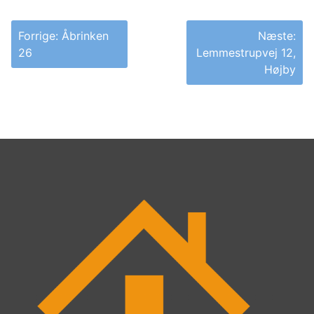
Indlægsnavigation
Forrige:
Åbrinken
Næste:
26
Lemmestrupvej 12,
Højby