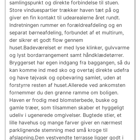
samlingspunkt og direkte forbindelse til stuen.
Store vinduespartier trækker haven tæt på og
giver en fin kontakt til udearealerne året rundt.
Indretningen rummer en forældreafdeling og en
separat børneafdeling, forbundet af et multirum,
der sikrer et godt flow gennem
huset.Badeværelset er med lyse klinker, gulvvarme
og lyst bordarrangement samt håndklædetørrer.
Bryggerset har egen indgang fra baggangen, så du
kan komme ind med sko og overtøj direkte udefra
og have tøjvask og opbevaring samlet, uden at
forstyrre resten af huset.Allerede ved ankomsten
fornemmer du den grønne ramme om boligen.
Haven er frodig med blomsterbede, buske og
gamle træer, som tilsammen skaber et hyggeligt
udeliv i ugenerede omgivelser. Bugtede stier, et
lille havehus og mange farver giver en nærmest
parklignende stemning med små kroge til
afslapning.Den vestvendte terrasse ligger godt i