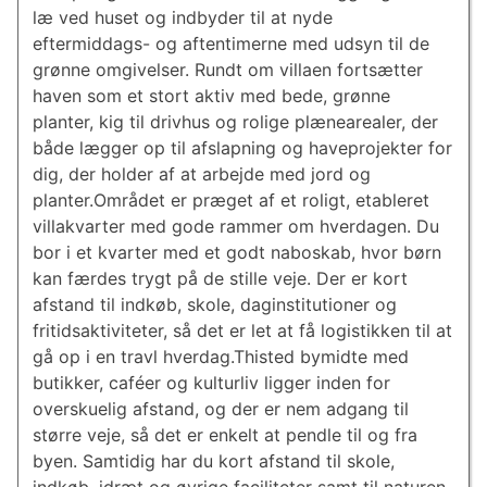
læ ved huset og indbyder til at nyde
eftermiddags- og aftentimerne med udsyn til de
grønne omgivelser. Rundt om villaen fortsætter
haven som et stort aktiv med bede, grønne
planter, kig til drivhus og rolige plænearealer, der
både lægger op til afslapning og haveprojekter for
dig, der holder af at arbejde med jord og
planter.Området er præget af et roligt, etableret
villakvarter med gode rammer om hverdagen. Du
bor i et kvarter med et godt naboskab, hvor børn
kan færdes trygt på de stille veje. Der er kort
afstand til indkøb, skole, daginstitutioner og
fritidsaktiviteter, så det er let at få logistikken til at
gå op i en travl hverdag.Thisted bymidte med
butikker, caféer og kulturliv ligger inden for
overskuelig afstand, og der er nem adgang til
større veje, så det er enkelt at pendle til og fra
byen. Samtidig har du kort afstand til skole,