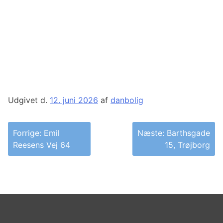
Udgivet d.
12. juni 2026
af
danbolig
Indlægsnavigation
Forrige:
Emil
Næste:
Barthsgade
Reesens Vej 64
15, Trøjborg