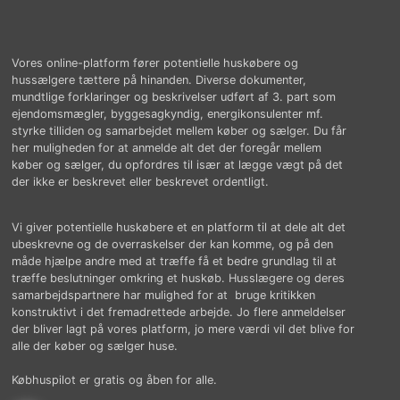
Vores online-platform fører potentielle huskøbere og
hussælgere tættere på hinanden. Diverse dokumenter,
mundtlige forklaringer og beskrivelser udført af 3. part som
ejendomsmægler, byggesagkyndig, energikonsulenter mf.
styrke tilliden og samarbejdet mellem køber og sælger. Du får
her muligheden for at anmelde alt det der foregår mellem
køber og sælger, du opfordres til især at lægge vægt på det
der ikke er beskrevet eller beskrevet ordentligt.
Vi giver potentielle huskøbere et en platform til at dele alt det
ubeskrevne og de overraskelser der kan komme, og på den
måde hjælpe andre med at træffe få et bedre grundlag til at
træffe beslutninger omkring et huskøb. Husslægere og deres
samarbejdspartnere har mulighed for at bruge kritikken
konstruktivt i det fremadrettede arbejde. Jo flere anmeldelser
der bliver lagt på vores platform, jo mere værdi vil det blive for
alle der køber og sælger huse.
Købhuspilot er gratis og åben for alle.