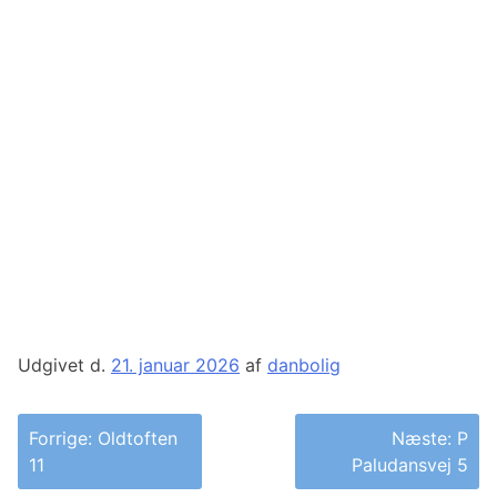
Udgivet d.
21. januar 2026
af
danbolig
Indlægsnavigation
Forrige:
Oldtoften
Næste:
P
11
Paludansvej 5