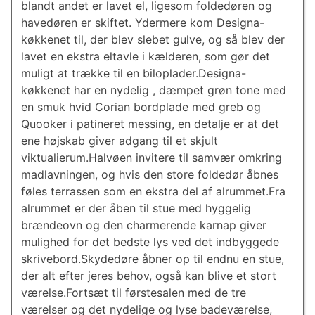
blandt andet er lavet el, ligesom foldedøren og
havedøren er skiftet. Ydermere kom Designa-
køkkenet til, der blev slebet gulve, og så blev der
lavet en ekstra eltavle i kælderen, som gør det
muligt at trække til en biloplader.Designa-
køkkenet har en nydelig , dæmpet grøn tone med
en smuk hvid Corian bordplade med greb og
Quooker i patineret messing, en detalje er at det
ene højskab giver adgang til et skjult
viktualierum.Halvøen invitere til samvær omkring
madlavningen, og hvis den store foldedør åbnes
føles terrassen som en ekstra del af alrummet.Fra
alrummet er der åben til stue med hyggelig
brændeovn og den charmerende karnap giver
mulighed for det bedste lys ved det indbyggede
skrivebord.Skydedøre åbner op til endnu en stue,
der alt efter jeres behov, også kan blive et stort
værelse.Fortsæt til førstesalen med de tre
værelser og det nydelige og lyse badeværelse,