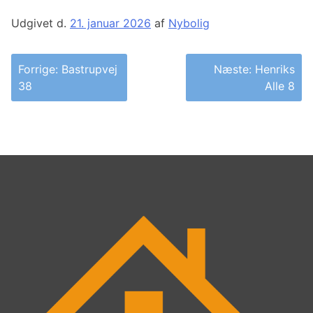
Udgivet d.
21. januar 2026
af
Nybolig
Indlægsnavigation
Forrige:
Bastrupvej
Næste:
Henriks
38
Alle 8