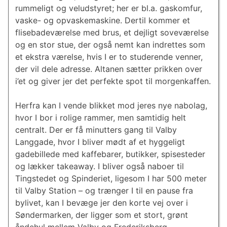
rummeligt og veludstyret; her er bl.a. gaskomfur,
vaske- og opvaskemaskine. Dertil kommer et
flisebadeværelse med brus, et dejligt soveværelse
og en stor stue, der også nemt kan indrettes som
et ekstra værelse, hvis I er to studerende venner,
der vil dele adresse. Altanen sætter prikken over
i’et og giver jer det perfekte spot til morgenkaffen.
Herfra kan I vende blikket mod jeres nye nabolag,
hvor I bor i rolige rammer, men samtidig helt
centralt. Der er få minutters gang til Valby
Langgade, hvor I bliver mødt af et hyggeligt
gadebillede med kaffebarer, butikker, spisesteder
og lækker takeaway. I bliver også naboer til
Tingstedet og Spinderiet, ligesom I har 500 meter
til Valby Station – og trænger I til en pause fra
bylivet, kan I bevæge jer den korte vej over i
Søndermarken, der ligger som et stort, grønt