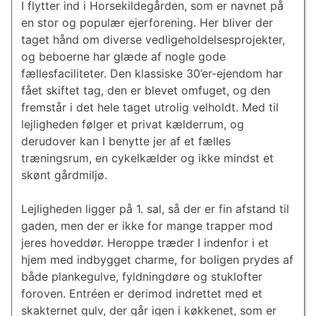
I flytter ind i Horsekildegården, som er navnet på
en stor og populær ejerforening. Her bliver der
taget hånd om diverse vedligeholdelsesprojekter,
og beboerne har glæde af nogle gode
fællesfaciliteter. Den klassiske 30’er-ejendom har
fået skiftet tag, den er blevet omfuget, og den
fremstår i det hele taget utrolig velholdt. Med til
lejligheden følger et privat kælderrum, og
derudover kan I benytte jer af et fælles
træningsrum, en cykelkælder og ikke mindst et
skønt gårdmiljø.
Lejligheden ligger på 1. sal, så der er fin afstand til
gaden, men der er ikke for mange trapper mod
jeres hoveddør. Heroppe træder I indenfor i et
hjem med indbygget charme, for boligen prydes af
både plankegulve, fyldningdøre og stuklofter
foroven. Entréen er derimod indrettet med et
skakternet gulv, der går igen i køkkenet, som er