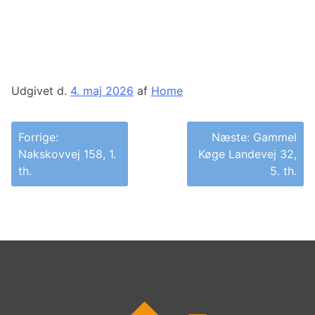
Udgivet d.
4. maj 2026
af
Home
Indlægsnavigation
Forrige:
Næste:
Gammel
Nakskovvej 158, 1.
Køge Landevej 32,
th.
5. th.