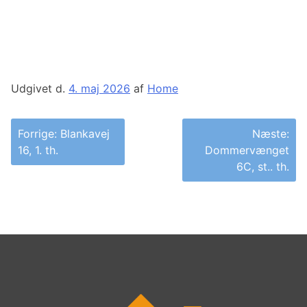
Udgivet d.
4. maj 2026
af
Home
Indlægsnavigation
Forrige:
Blankavej
Næste:
16, 1. th.
Dommervænget
6C, st.. th.