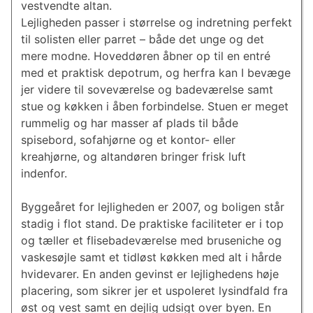
vestvendte altan.
Lejligheden passer i størrelse og indretning perfekt
til solisten eller parret – både det unge og det
mere modne. Hoveddøren åbner op til en entré
med et praktisk depotrum, og herfra kan I bevæge
jer videre til soveværelse og badeværelse samt
stue og køkken i åben forbindelse. Stuen er meget
rummelig og har masser af plads til både
spisebord, sofahjørne og et kontor- eller
kreahjørne, og altandøren bringer frisk luft
indenfor.
Byggeåret for lejligheden er 2007, og boligen står
stadig i flot stand. De praktiske faciliteter er i top
og tæller et flisebadeværelse med bruseniche og
vaskesøjle samt et tidløst køkken med alt i hårde
hvidevarer. En anden gevinst er lejlighedens høje
placering, som sikrer jer et uspoleret lysindfald fra
øst og vest samt en dejlig udsigt over byen. En